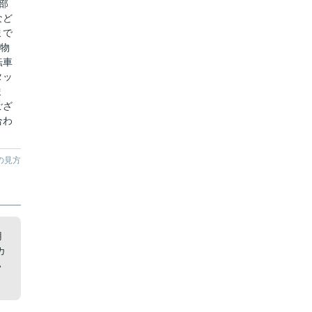
部
など
まで
の物
転車
タッ
ま
ござ
合わ
の見方
用
カ
い