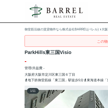
御堂筋沿線の賃貸物件なら株式会社BARREL(バレル)
大阪
この物
ParkHills東三国Visio
-
管理/共益費 -
大阪府
大阪市淀川区
東三国
６丁目
地下鉄御堂筋線「東三国」駅徒歩5分
東海道本線「
1
/
11