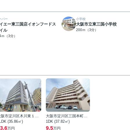
ーパー
小学校
イエー東三国店イオンフードス
大阪市立東三国小学校
イル
200ｍ（3分）
64ｍ（3分）
大阪市淀川区木川東１丁目
大阪市淀川区三国本町１丁目
LDK (35.86㎡)
1DK (37.82㎡)
3.6
9.5
万円
万円