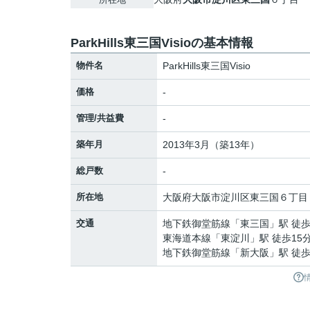
ParkHills東三国Visioの基本情報
物件名
ParkHills東三国Visio
価格
-
管理/共益費
-
築年月
2013年3月（築13年）
総戸数
-
所在地
大阪府
大阪市淀川区
東三国
６丁目
交通
地下鉄御堂筋線
「
東三国
」駅 徒歩
東海道本線
「
東淀川
」駅 徒歩15
地下鉄御堂筋線
「
新大阪
」駅 徒歩