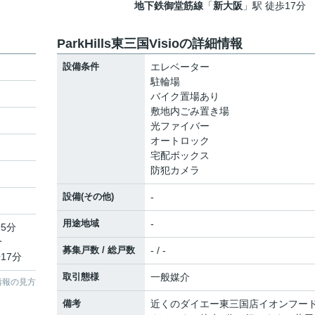
地下鉄御堂筋線
「
新大阪
」駅 徒歩17分
ParkHills東三国Visioの詳細情報
設備条件
エレベーター
駐輪場
バイク置場あり
敷地内ごみ置き場
光ファイバー
オートロック
宅配ボックス
防犯カメラ
設備(その他)
-
用途地域
-
5分
分
募集戸数 / 総戸数
- / -
17分
取引態様
一般媒介
情報の見方
備考
近くのダイエー東三国店イオンフー