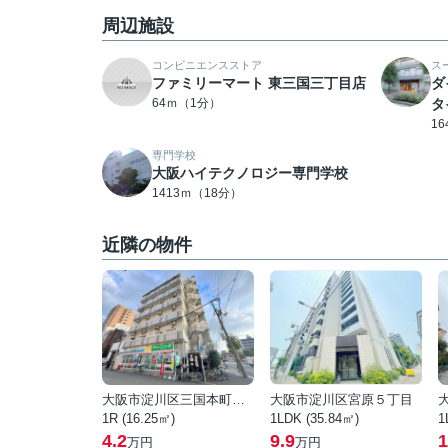
周辺施設
コンビニエンスストア
ス
ファミリーマート 東三国三丁目店
ダ
64ｍ（1分）
タ
1
専門学校
大阪ハイテクノロジー専門学校
1413ｍ（18分）
近隣の物件
大阪市淀川区三国本町２丁目
大阪市淀川区宮原５丁目
1R (16.25㎡)
1LDK (35.84㎡)
1
4.2
9.9
1
万円
万円