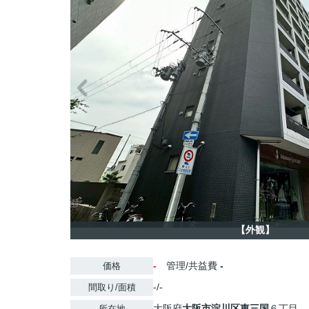
【外観】
-
管理/共益費
-
価格
-/-
間取り/面積
大阪府
大阪市淀川区
東三国
６丁目
所在地