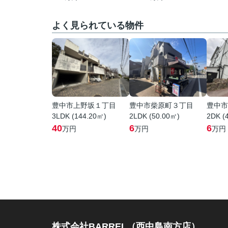
よく見られている物件
豊中市上野坂１丁目
豊中市柴原町３丁目
豊中市
3LDK (144.20㎡)
2LDK (50.00㎡)
2DK (
40
6
6
万円
万円
万円
株式会社BARREL（西中島南方店）