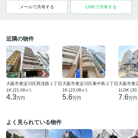
メールで共有する
LINEで共有する
近隣の物件
大阪市東
大阪市東淀川区西淡路１丁目
大阪市東淀川区東中島２丁目
1LDK (30
1K (21.00㎡)
1K (23.08㎡)
7.6
4.3
5.6
万円
万円
万円
よく見られている物件