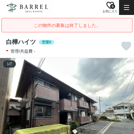
0
お気に入り
この物件の募集は終了しました。
白樺ハイツ
空室0
-
管理/共益費 -
1
/
7