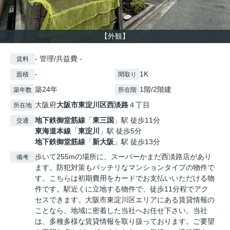
【外観】
- 管理/共益費 -
賃料
-
1K
面積
間取り
築24年
1階/2階建
築年数
所在階
大阪府
大阪市東淀川区
西淡路
４丁目
所在地
地下鉄御堂筋線
「
東三国
」駅 徒歩11分
交通
東海道本線
「
東淀川
」駅 徒歩5分
地下鉄御堂筋線
「
新大阪
」駅 徒歩13分
歩いて255mの場所に、スーパーかまだ西淡路店があり
備考
ます。防犯対策もバッチリなマンションタイプの物件で
す。こちらは初期費用をカードでお支払いいただける物
件です。駅近くに立地する物件で、徒歩11分程でアク
セスできます。大阪市東淀川区エリアにある賃貸情報の
ことなら、地域に密着した当社へお任せ下さい。当社
は、多種多様な賃貸情報を取り扱っております。ご要望