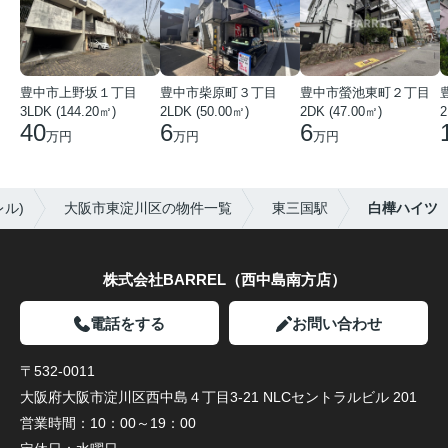
豊中市上野坂１丁目
豊中市柴原町３丁目
豊中市螢池東町２丁目
3LDK (144.20㎡)
2LDK (50.00㎡)
2DK (47.00㎡)
2
40
6
6
万円
万円
万円
ル)
大阪市東淀川区の物件一覧
東三国駅
白樺ハイツ
株式会社BARREL（西中島南方店）
電話をする
お問い合わせ
〒532-0011
大阪府大阪市淀川区西中島４丁目3-21 NLCセントラルビル 201
営業時間：
10：00～19：00