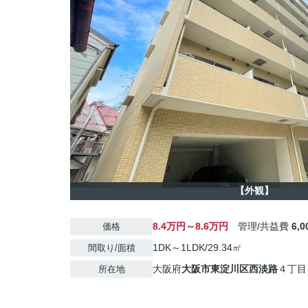
【外観】
8.4万円～8.6万円
管理/共益費
6,
価格
1DK～1LDK/29.34㎡
間取り/面積
大阪府
大阪市東淀川区
西淡路
４丁目
所在地