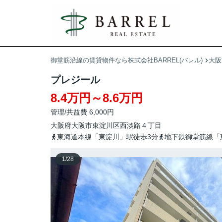
御堂筋沿線の賃貸物件なら株式会社BARREL(バレル)
大阪
プレジール
8.4万円～8.6万円
管理/共益費 6,000円
大阪府
大阪市東淀川区
西淡路
４丁目
東海道本線「東淀川」駅徒歩3分
地下鉄御堂筋線「
1
/
28