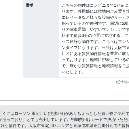
備考
こちらの物件はコンビニまで174mに
ります。共用部には敷地内ごみ置き
エレベータなど様々な設備やサービ
揃っているので便利です。周辺に2駅
りの電車通勤しやすいマンションで
駅まで徒歩3分の位置に立地する、ア
セス良好な物件です。こちらはマン
ンタイプになります。当社は大阪市
川区にある賃貸物件情報を豊富に取
っております。地域に密着している
で、確かな賃貸情報と地域情報をご
いたします。
情報
くにはローソン 東淀川店(徒歩3分)がありちょっとした買い物に便利
が揃っており、とても充実しています。初期費用はカードで決済いただ
良好な物件です。大阪市東淀川区エリアと東海道本線東淀川付近での賃