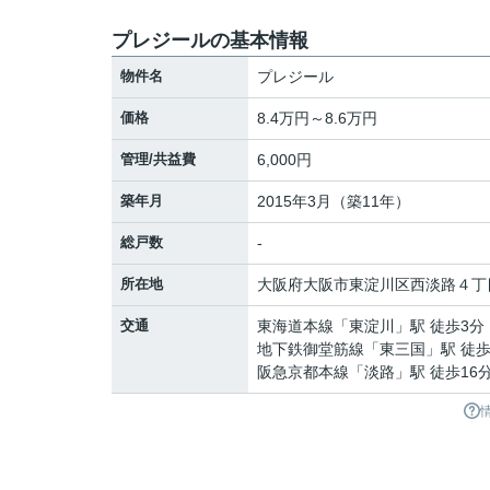
プレジールの基本情報
物件名
プレジール
価格
8.4万円～8.6万円
管理/共益費
6,000円
築年月
2015年3月（築11年）
総戸数
-
所在地
大阪府
大阪市東淀川区
西淡路
４丁
交通
東海道本線
「
東淀川
」駅 徒歩3分
地下鉄御堂筋線
「
東三国
」駅 徒歩
阪急京都本線
「
淡路
」駅 徒歩16