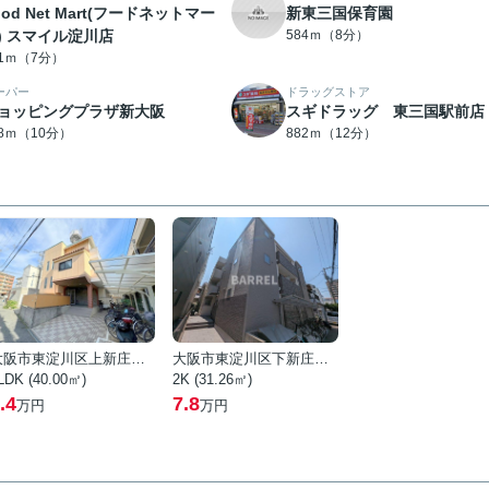
ood Net Mart(フードネットマー
新東三国保育園
) スマイル淀川店
584ｍ（8分）
31ｍ（7分）
ーパー
ドラッグストア
ョッピングプラザ新大阪
スギドラッグ 東三国駅前店
78ｍ（10分）
882ｍ（12分）
大阪市東淀川区上新庄１丁目
大阪市東淀川区下新庄５丁目
LDK (40.00㎡)
2K (31.26㎡)
.4
7.8
万円
万円