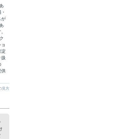
あ
場・
スが
あ
す。
ク
ショ
東淀
り扱
の
提供
の見方
で
け
貸