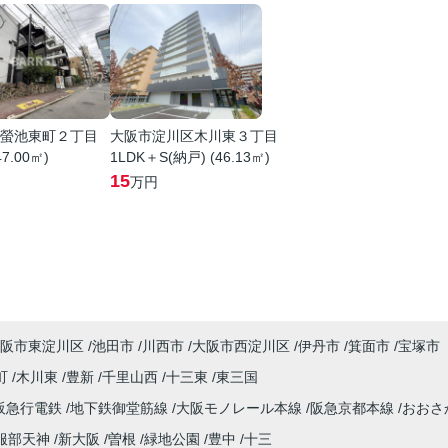
螢池東町２丁目
大阪市淀川区木川東３丁目
47.00㎡)
1LDK＋S(納戸) (46.13㎡)
15
万円
阪市東淀川区
池田市
川西市
大阪市西淀川区
伊丹市
箕面市
宝塚市
町
木川東
豊新
千里山西
十三東
東三国
阪急行電鉄
地下鉄御堂筋線
大阪モノレール本線
阪急京都本線
おおさ
服部天神
新大阪
曽根
緑地公園
豊中
十三