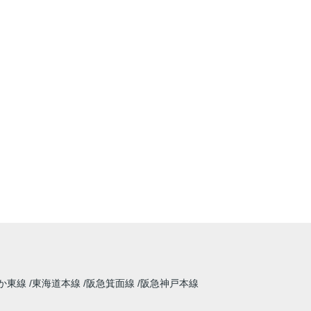
か東線
東海道本線
阪急箕面線
阪急神戸本線