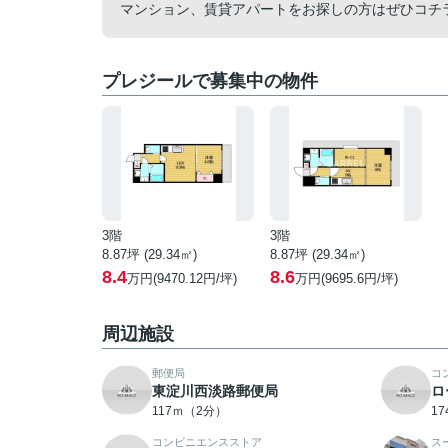
マンション、賃貸アパートをお探しの方はぜひコチ
プレジールで募集中の物件
3階
3階
8.87坪 (29.34㎡)
8.87坪 (29.34㎡)
8.4
8.6
万円(9470.12円/坪)
万円(9695.6円/坪)
周辺施設
郵便局
コ
東淀川西淡路郵便局
ロ
117ｍ（2分）
1
コンビニエンスストア
ス