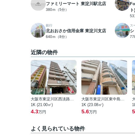
ファミリーマート 東淀川駅北店
F
380ｍ（5分）
ト
5
銀行
ス
北おおさか信用金庫 東淀川支店
シ
640ｍ（8分）
7
近隣の物件
大阪市東淀川区西淡路１丁目
大阪市東淀川区東中島２丁目
1K (21.00㎡)
1K (23.08㎡)
1
4.3
5.6
5
万円
万円
よく見られている物件