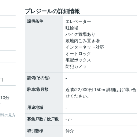
プレジールの詳細情報
設備条件
エレベーター
駐輪場
バイク置場あり
敷地内ごみ置き場
インターネット対応
オートロック
宅配ボックス
防犯カメラ
設備(その他)
-
目
駐車場/月額
近隣/22,000円 150m 詳細はお問い
せください。
10分
分
用途地域
-
情報の見方
募集戸数 / 総戸数
- / -
取引態様
仲介