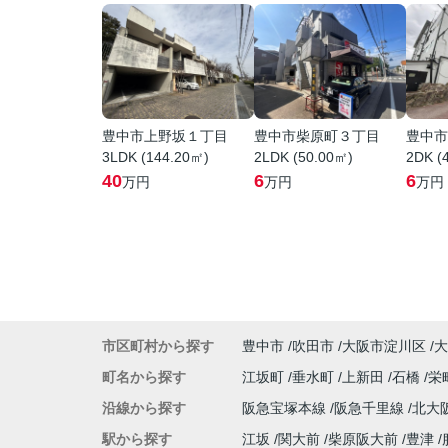
豊中市上野坂１丁目
豊中市柴原町３丁目
豊中市
3LDK (144.20㎡)
2LDK (50.00㎡)
2DK (
40
6
6
万円
万円
万円
市区町村から探す
豊中市
吹田市
大阪市淀川区
大
町名から探す
江坂町
垂水町
上新田
石橋
栄
沿線から探す
阪急宝塚本線
阪急千里線
北大
駅から探す
江坂
関大前
柴原阪大前
豊津