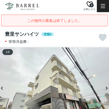
0
お気に入り
この物件の募集は終了しました。
豊里サンハイツ
空室0
-
管理/共益費 -
1
/
9