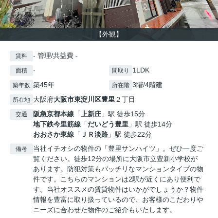
【外観】
- 管理/共益費 -
賃料
-
1LDK
面積
間取り
築45年
3階/4階建
築年数
所在階
大阪府
大阪市東淀川区
豊里
２丁目
所在地
阪急京都本線
「
上新庄
」駅 徒歩15分
交通
地下鉄今里筋線
「
だいどう豊里
」駅 徒歩14分
おおさか東線
「
ＪＲ淡路
」駅 徒歩22分
当社イチオシの物件の「豊里サンハイツ」。ぜひ一度ご
備考
覧ください。徒歩12分の場所に大阪市立豊新小学校が
あります。防犯対策もバッチリなマンションタイプの物
件です。こちらのマンションは2駅が近くにあり便利で
す。当社オススメの賃貸物件はいかがでしょうか？物件
情報を豊富に取り扱っているので、お客様のこだわりや
ニーズに合わせた物件のご紹介もいたします。