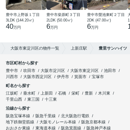
豊中市上野坂１丁目
豊中市柴原町３丁目
豊中市螢池東町２丁目
3LDK (144.20㎡)
2LDK (50.00㎡)
2DK (47.00㎡)
40
6
6
万円
万円
万円
大阪市東淀川区の物件一覧
上新庄駅
豊里サンハイツ
市区町村から探す
豊中市
吹田市
大阪市淀川区
大阪市東淀川区
池田市
川西市
大阪市西淀川区
伊丹市
箕面市
宝塚市
町名から探す
江坂町
垂水町
上新田
石橋
栄町
豊新
木川東
千里山西
東三国
十三東
沿線から探す
阪急宝塚本線
阪急千里線
北大阪急行電鉄
地下鉄御堂筋線
大阪モノレール本線
阪急京都本線
おおさか東線
東海道本線
阪急箕面線
阪急神戸本線