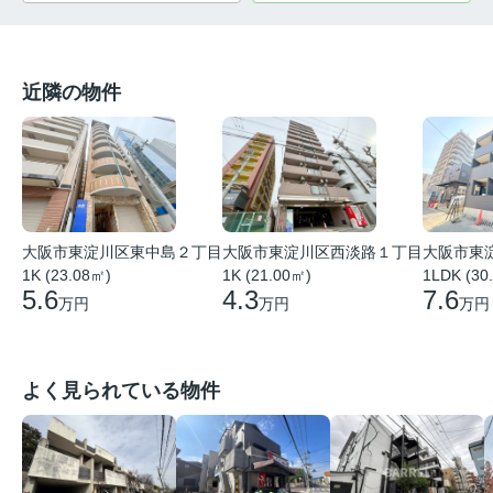
近隣の物件
大阪市東
大阪市東淀川区東中島２丁目
大阪市東淀川区西淡路１丁目
1LDK (30
1K (23.08㎡)
1K (21.00㎡)
7.6
5.6
4.3
万円
万円
万円
よく見られている物件