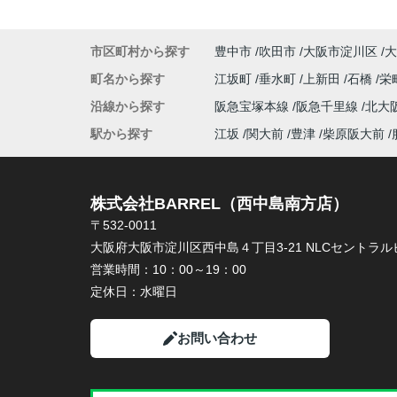
市区町村から探す
豊中市
吹田市
大阪市淀川区
大
町名から探す
江坂町
垂水町
上新田
石橋
栄
沿線から探す
阪急宝塚本線
阪急千里線
北大
駅から探す
江坂
関大前
豊津
柴原阪大前
株式会社BARREL（西中島南方店）
〒532-0011
大阪府大阪市淀川区西中島４丁目3-21 NLCセントラルビ
営業時間：
10：00～19：00
定休日：
水曜日
お問い合わせ