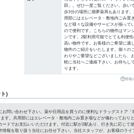
田」。ぜひ一度ご覧ください。歩い
歩3分の場所に畑夢薬局もあります。
用部にはエレベータ・敷地内ごみ置
など様々な設備やサービスが揃って
ので便利です。こちらの物件はマン
ンです。2駅利用可能でとても利便性
高い物件です。お客様のご希望に適
物件のご紹介をいたします。個々の
わりやご要望などございましたら、
軽に当社へご連絡下さい。お待ちし
ります。
情報
ト)
にお問い合わせ下さい。薬や日用品を買うのに便利なドラッグストア「
ります。共用部にはエレベータ・敷地内ごみ置き場などが備わっており
カードでお支払いいただけます。付近に駅が2駅あり、行き先に応じて
件情報を取り扱う当社にお任せ下さい。当社スタッフが、お客様のライ