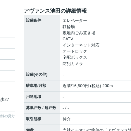
アヴァンス池田の詳細情報
設備条件
エレベーター
駐輪場
敷地内ごみ置き場
CATV
インターネット対応
オートロック
宅配ボックス
防犯カメラ
設備(その他)
-
駐車場/月額
近隣/16,500円 (税込) 200m
用途地域
-
歩27
募集戸数 / 総戸数
- / -
情報の見方
取引態様
仲介
備考
当社イチオシの物件の「アヴァンス