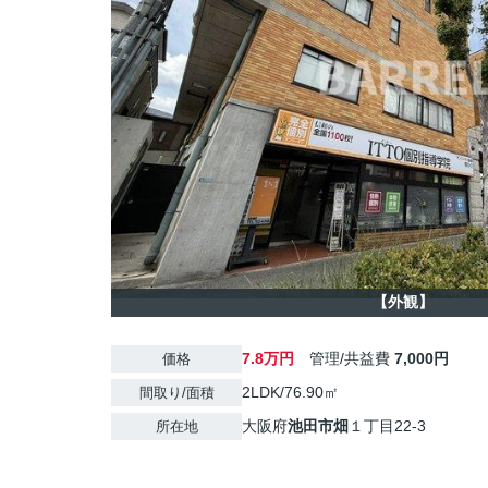
【外観】
7.8万円
管理/共益費
7,000円
価格
2LDK/76.90㎡
間取り/面積
大阪府
池田市
畑
１丁目22-3
所在地