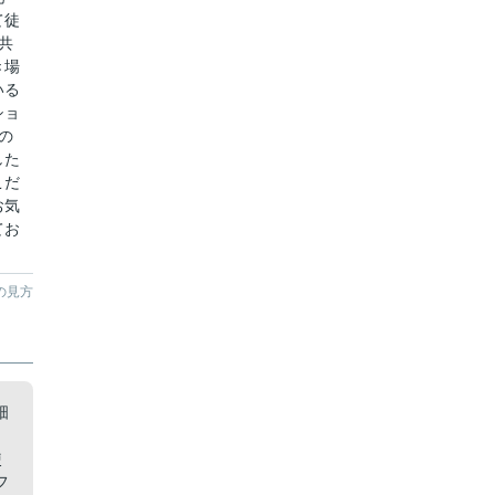
て徒
共
き場
いる
ショ
の
した
こだ
お気
てお
の見方
畑
と
使
フ