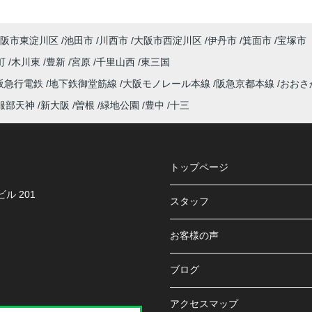
阪市東淀川区
池田市
川西市
大阪市西淀川区
伊丹市
箕面市
宝塚市
町
木川東
豊新
宮原
千里山西
東三国
阪急行電鉄
地下鉄御堂筋線
大阪モノレール本線
阪急京都本線
おおさ
服部天神
新大阪
曽根
緑地公園
豊中
十三
トップページ
ル 201
スタッフ
お客様の声
ブログ
アクセスマップ