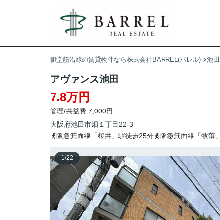
御堂筋沿線の賃貸物件なら株式会社BARREL(バレル)
池田
アヴァンス池田
7.8万円
管理/共益費 7,000円
大阪府
池田市
畑
１丁目22-3
阪急箕面線「桜井」駅徒歩25分
阪急箕面線「牧落」
1
/
22