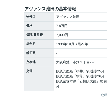
アヴァンス池田の基本情報
物件名
アヴァンス池田
価格
7.8万円
管理/共益費
7,000円
築年月
1998年10月（築27年）
総戸数
-
所在地
大阪府
池田市
畑
１丁目22-3
交通
阪急箕面線
「
桜井
」駅 徒歩25分
阪急箕面線
「
牧落
」駅 徒歩26分
阪急宝塚本線
「
石橋阪大前
」駅 徒
分