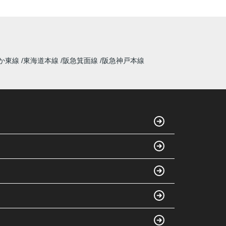
か東線
東海道本線
阪急箕面線
阪急神戸本線