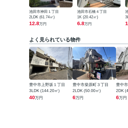
池田市神田１丁目
池田市石橋４丁目
2LDK (61.74㎡)
1K (20.42㎡)
3
12.8
6.8
1
万円
万円
よく見られている物件
豊中市上野坂１丁目
豊中市柴原町３丁目
豊中市
3LDK (144.20㎡)
2LDK (50.00㎡)
2DK (
40
6
6
万円
万円
万円