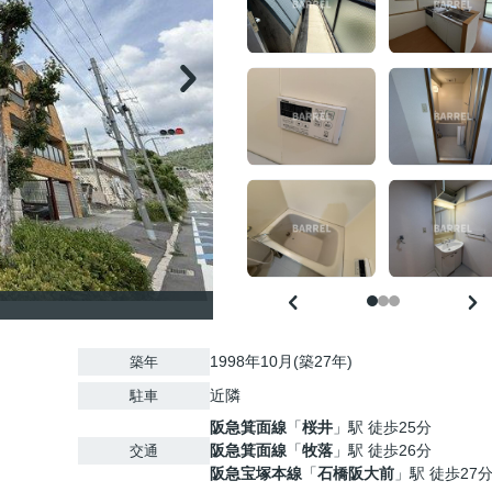
1998年10月(築27年)
築年
近隣
駐車
阪急箕面線
「
桜井
」駅 徒歩25分
阪急箕面線
「
牧落
」駅 徒歩26分
交通
阪急宝塚本線
「
石橋阪大前
」駅 徒歩27