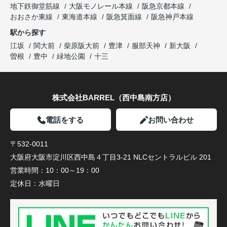
地下鉄御堂筋線
大阪モノレール本線
阪急京都本線
おおさか東線
東海道本線
阪急箕面線
阪急神戸本線
駅から探す
江坂
関大前
柴原阪大前
豊津
服部天神
新大阪
曽根
豊中
緑地公園
十三
株式会社BARREL（西中島南方店）
電話をする
お問い合わせ
〒532-0011
大阪府大阪市淀川区西中島４丁目3-21 NLCセントラルビル 201
営業時間：
10：00～19：00
定休日：
水曜日