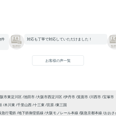
物件
対応も丁寧で対応していただけました！
お客様の声一覧
阪市東淀川区
池田市
大阪市西淀川区
伊丹市
箕面市
川西市
宝塚市
新
木川東
千里山西
十三東
宮原
東三国
阪急行電鉄
地下鉄御堂筋線
大阪モノレール本線
阪急京都本線
おおさ