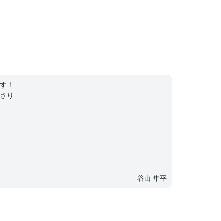
す！
さり
谷山 隼平