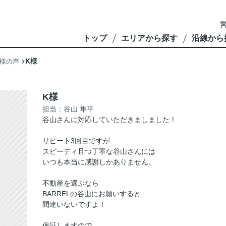
営
トップ
エリアから探す
沿線から
K様
様の声
K様
担当：谷山 隼平
谷山さんに対応していただきましました！
リピート3回目ですが
スピーディ且つ丁寧な谷山さんには
いつも本当に感謝しかありません。
不動産を選ぶなら
BARRELの谷山にお願いすると
間違いないですよ！
保証しますので