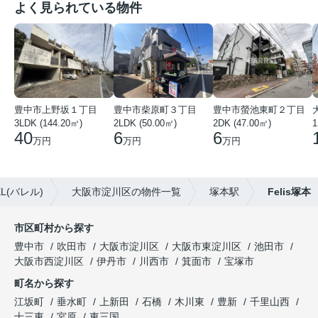
よく見られている物件
豊中市上野坂１丁目
豊中市柴原町３丁目
豊中市螢池東町２丁目
3LDK (144.20㎡)
2LDK (50.00㎡)
2DK (47.00㎡)
40
6
6
万円
万円
万円
(バレル)
大阪市淀川区の物件一覧
塚本駅
Felis塚本
市区町村から探す
豊中市
吹田市
大阪市淀川区
大阪市東淀川区
池田市
大阪市西淀川区
伊丹市
川西市
箕面市
宝塚市
町名から探す
江坂町
垂水町
上新田
石橋
木川東
豊新
千里山西
十三東
宮原
東三国