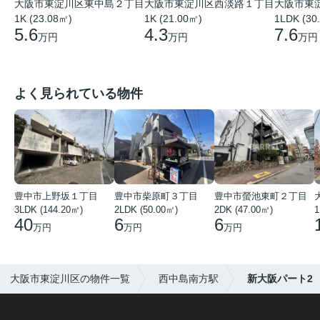
大阪市東
大阪市東淀川区東中島２丁目
大阪市東淀川区西淡路１丁目
1LDK (30
1K (23.08㎡)
1K (21.00㎡)
7.6
5.6
4.3
万円
万円
万円
よく見られている物件
豊中市上野坂１丁目
豊中市柴原町３丁目
豊中市螢池東町２丁目
3LDK (144.20㎡)
2LDK (50.00㎡)
2DK (47.00㎡)
40
6
6
万円
万円
万円
大阪市東淀川区の物件一覧
西中島南方駅
新大阪パート2