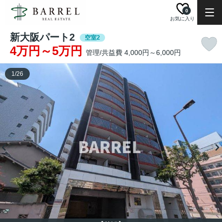
0
お気に入り
新大阪パート2
空室2
4万円～5万円
管理/共益費 4,000円～6,000円
1
/
26