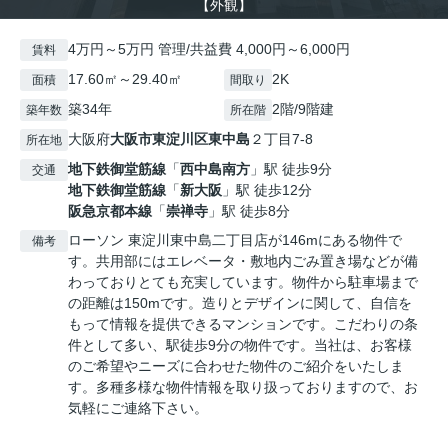
【外観】
4万円～5万円 管理/共益費 4,000円～6,000円
賃料
17.60㎡～29.40㎡
2K
面積
間取り
築34年
2階/9階建
築年数
所在階
大阪府
大阪市東淀川区
東中島
２丁目7-8
所在地
地下鉄御堂筋線
「
西中島南方
」駅 徒歩9分
交通
地下鉄御堂筋線
「
新大阪
」駅 徒歩12分
阪急京都本線
「
崇禅寺
」駅 徒歩8分
ローソン 東淀川東中島二丁目店が146mにある物件で
備考
す。共用部にはエレベータ・敷地内ごみ置き場などが備
わっておりとても充実しています。物件から駐車場まで
の距離は150mです。造りとデザインに関して、自信を
もって情報を提供できるマンションです。こだわりの条
件として多い、駅徒歩9分の物件です。当社は、お客様
のご希望やニーズに合わせた物件のご紹介をいたしま
す。多種多様な物件情報を取り扱っておりますので、お
気軽にご連絡下さい。