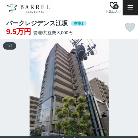
0
お気に入り
パークレジデンス江坂
空室1
9.5万円
管理/共益費 8,000円
1
/
1