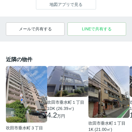
地図アプリで見る
メールで共有する
LINEで共有する
近隣の物件
吹田市垂水町１丁目
1DK (26.39㎡)
1
4.2
万円
吹田市垂水町１丁目
吹田市垂水町３丁目
1K (21.00㎡)