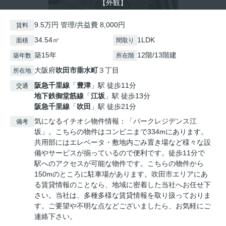
【外観】
9.5万円 管理/共益費 8,000円
賃料
34.54㎡
1LDK
面積
間取り
築15年
12階/13階建
築年数
所在階
大阪府
吹田市
垂水町
３丁目
所在地
阪急千里線
「
豊津
」駅 徒歩11分
交通
地下鉄御堂筋線
「
江坂
」駅 徒歩13分
阪急千里線
「
吹田
」駅 徒歩21分
気になるイチオシ物件情報：「パークレジデンス江
備考
坂」。こちらの物件はコンビニまで334mにあります。
共用部にはエレベータ・敷地内ごみ置き場など様々な設
備やサービスが揃っているので便利です。徒歩11分で
駅へのアクセスが可能な物件です。こちらの物件から
150mのところに駐車場があります。吹田市エリアにあ
る賃貸情報のことなら、地域に密着した当社へお任せ下
さい。当社は、多種多様な賃貸情報を取り扱っておりま
す。ご要望や不明な点などございましたら、お気軽にご
連絡下さい。