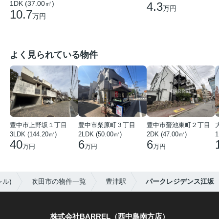
1DK (37.00㎡)
4.3
万円
10.7
万円
よく見られている物件
豊中市上野坂１丁目
豊中市柴原町３丁目
豊中市螢池東町２丁目
3LDK (144.20㎡)
2LDK (50.00㎡)
2DK (47.00㎡)
40
6
6
万円
万円
万円
ル)
吹田市の物件一覧
豊津駅
パークレジデンス江坂
株式会社BARREL（西中島南方店）