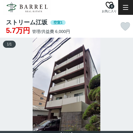
0
お気に入り
ストリーム江坂
空室1
5.7万円
管理/共益費 6,000円
1
/
1