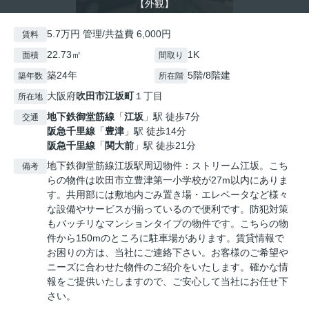
【外観】
5.7万円 管理/共益費 6,000円
賃料
22.73㎡
1K
面積
間取り
築24年
5階/8階建
築年数
所在階
大阪府
吹田市
江坂町
１丁目
所在地
地下鉄御堂筋線
「
江坂
」駅 徒歩7分
交通
阪急千里線
「
豊津
」駅 徒歩14分
阪急千里線
「
関大前
」駅 徒歩21分
地下鉄御堂筋線江坂駅周辺物件：ストリーム江坂。こち
備考
らの物件は吹田市立豊津第一小学校が27m以内にありま
す。共用部には敷地内ごみ置き場・エレベータなど様々
な設備やサービスが揃っているので便利です。防犯対策
もバッチリなマンションタイプの物件です。こちらの物
件から150mのところに駐車場があります。賃貸情報で
お困りの方は、当社にご連絡下さい。お客様のご希望や
ニーズに合わせた物件のご紹介をいたします。確かな情
報をご提供いたしますので、ご安心して当社にお任せ下
さい。