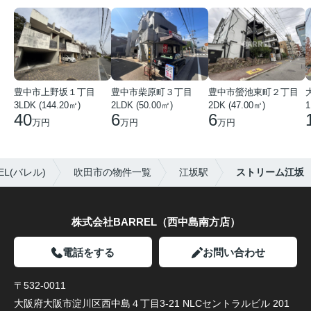
豊中市上野坂１丁目
豊中市柴原町３丁目
豊中市螢池東町２丁目
3LDK (144.20㎡)
2LDK (50.00㎡)
2DK (47.00㎡)
40
6
6
万円
万円
万円
L(バレル)
吹田市の物件一覧
江坂駅
ストリーム江坂
株式会社BARREL（西中島南方店）
電話をする
お問い合わせ
〒532-0011
大阪府大阪市淀川区西中島４丁目3-21 NLCセントラルビル 201