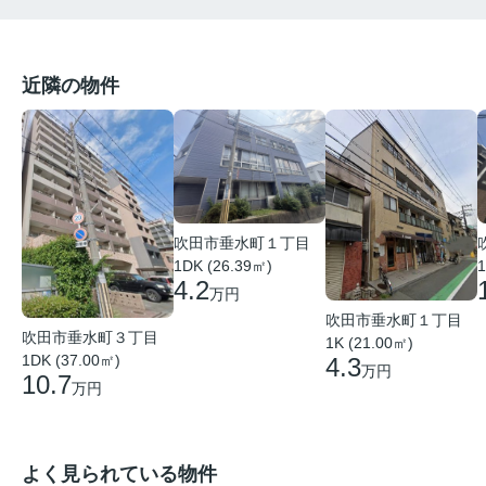
近隣の物件
吹田市垂水町１丁目
1DK (26.39㎡)
1
4.2
万円
吹田市垂水町１丁目
吹田市垂水町３丁目
1K (21.00㎡)
1DK (37.00㎡)
4.3
万円
10.7
万円
よく見られている物件