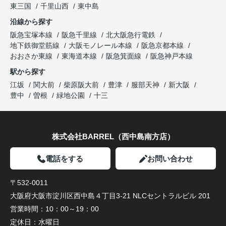
東三国
千里山西
東中島
沿線から探す
阪急宝塚本線
阪急千里線
北大阪急行電鉄
地下鉄御堂筋線
大阪モノレール本線
阪急京都本線
おおさか東線
東海道本線
阪急箕面線
阪急神戸本線
駅から探す
江坂
関大前
柴原阪大前
豊津
服部天神
新大阪
豊中
曽根
緑地公園
十三
株式会社BARREL（西中島南方店）
電話をする
お問い合わせ
〒532-0011
大阪府大阪市淀川区西中島４丁目3-21 NLCセントラルビル 201
営業時間：
10：00～19：00
定休日：
水曜日