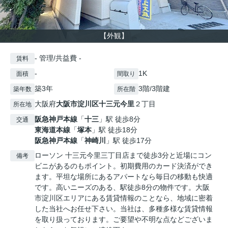
【外観】
- 管理/共益費 -
賃料
-
1K
面積
間取り
築3年
3階/3階建
築年数
所在階
大阪府
大阪市淀川区
十三元今里
２丁目
所在地
阪急神戸本線
「
十三
」駅 徒歩8分
交通
東海道本線
「
塚本
」駅 徒歩18分
阪急神戸本線
「
神崎川
」駅 徒歩17分
ローソン 十三元今里三丁目店まで徒歩3分と近場にコン
備考
ビニがあるのもポイント。初期費用のカード決済ができ
ます。平坦な場所にあるアパートなら毎日の移動も快適
です。高いニーズのある、駅徒歩8分の物件です。大阪
市淀川区エリアにある賃貸情報のことなら、地域に密着
した当社へお任せ下さい。当社は、多種多様な賃貸情報
を取り扱っております。ご要望や不明な点などございま