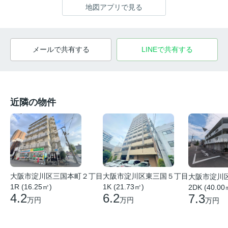
地図アプリで見る
メールで共有する
LINEで共有する
近隣の物件
大阪市淀川区東三国５丁目
大阪市淀川区三国本町２丁目
大阪市淀川
1K (21.73㎡)
1R (16.25㎡)
2DK (40.00
6.2
4.2
7.3
万円
万円
万円