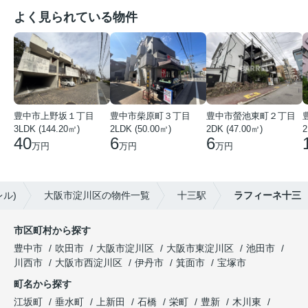
よく見られている物件
豊中市上野坂１丁目
豊中市柴原町３丁目
豊中市螢池東町２丁目
3LDK (144.20㎡)
2LDK (50.00㎡)
2DK (47.00㎡)
2
40
6
6
万円
万円
万円
ル)
大阪市淀川区の物件一覧
十三駅
ラフィーネ十三
市区町村から探す
豊中市
吹田市
大阪市淀川区
大阪市東淀川区
池田市
川西市
大阪市西淀川区
伊丹市
箕面市
宝塚市
町名から探す
江坂町
垂水町
上新田
石橋
栄町
豊新
木川東