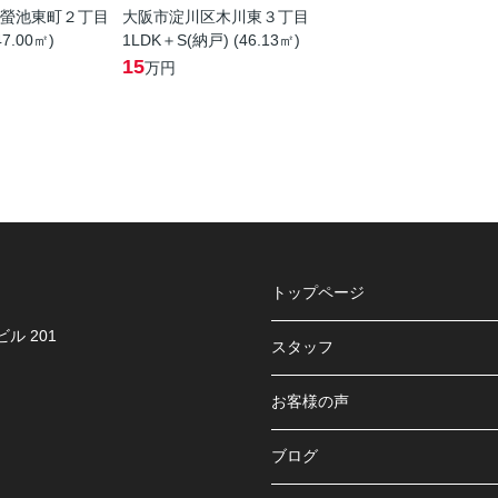
螢池東町２丁目
大阪市淀川区木川東３丁目
47.00㎡)
1LDK＋S(納戸) (46.13㎡)
15
万円
トップページ
ル 201
スタッフ
お客様の声
ブログ