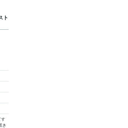
スト
てす
置き