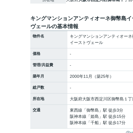
キングマンションアンティオーネ御幣島イ
ヴェールの基本情報
物件名
キングマンションアンティオーネ
イーストヴェール
価格
-
管理/共益費
-
築年月
2000年11月（築25年）
総戸数
-
所在地
大阪府
大阪市西淀川区
御幣島
１丁
交通
東西線
「
御幣島
」駅 徒歩3分
阪神本線
「
姫島
」駅 徒歩15分
阪神本線
「
千船
」駅 徒歩17分