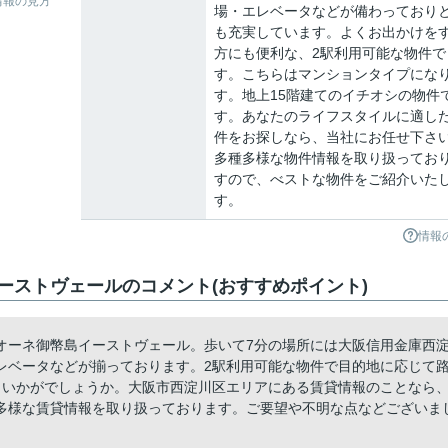
情報の見方
場・エレベータなどが備わっており
も充実しています。よくお出かけを
方にも便利な、2駅利用可能な物件で
す。こちらはマンションタイプにな
す。地上15階建てのイチオシの物件
す。あなたのライフスタイルに適し
件をお探しなら、当社にお任せ下さ
多種多様な物件情報を取り扱ってお
すので、べストな物件をご紹介いた
す。
情報
ーストヴェールのコメント(おすすめポイント)
オーネ御幣島イーストヴェール。歩いて7分の場所には大阪信用金庫西
レベータなどが揃っております。2駅利用可能な物件で目的地に応じて
、いかがでしょうか。大阪市西淀川区エリアにある賃貸情報のことなら
多様な賃貸情報を取り扱っております。ご要望や不明な点などございま