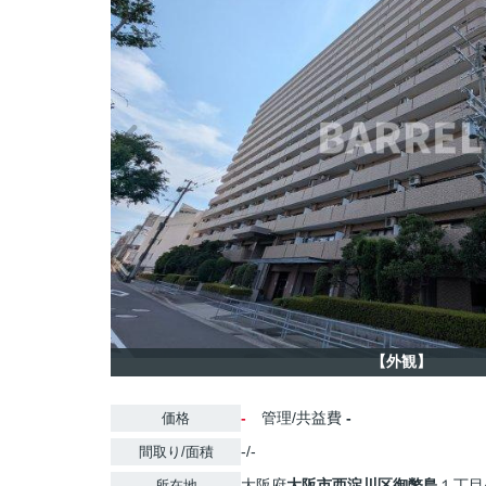
【外観】
-
管理/共益費
-
価格
-/-
間取り/面積
大阪府
大阪市西淀川区
御幣島
１丁目4
所在地