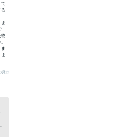
とて
する
りま
で
た物
い。
りま
しま
の見方
淀
路
、
し