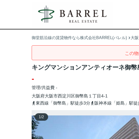
御堂筋沿線の賃貸物件なら株式会社BARREL(バレル)
大阪
この物
キングマンションアンティオーネ御幣
-
管理/共益費 -
大阪府
大阪市西淀川区
御幣島
１丁目4-1
東西線「御幣島」駅徒歩3分
阪神本線「姫島」駅徒
1
/
2