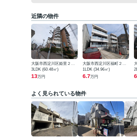
近隣の物件
大阪市西淀川区姫里２丁目
大阪市西淀川区福町２丁目
3LDK (60.48㎡)
1LDK (34.96㎡)
2
13
6.7
6
万円
万円
よく見られている物件