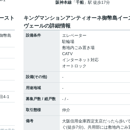
阪神本線
「
千船
」駅 徒歩17分
ースト
キングマンションアンティオーネ御幣島イー
ヴェールの詳細情報
御幣島
設備条件
エレベーター
駐輪場
敷地内ごみ置き場
CATV
インターネット対応
オートロック
設備(その他)
-
用途地域
-
目4-1
募集戸数 / 総戸数
- / -
取引態様
仲介
備考
大阪信用金庫西淀支店だったら歩い
ぐ(徒歩7分)。共用部には敷地内ごみ