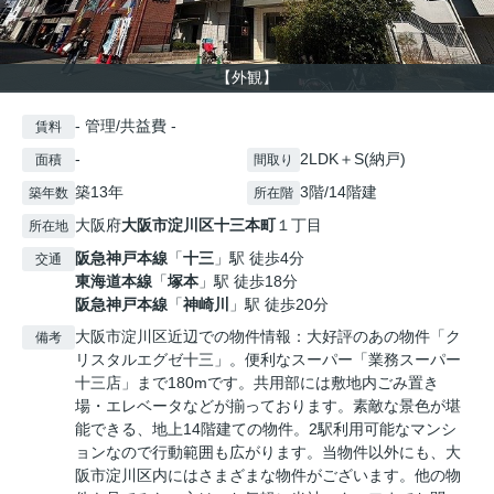
【外観】
- 管理/共益費 -
賃料
-
2LDK＋S(納戸)
面積
間取り
築13年
3階/14階建
築年数
所在階
大阪府
大阪市淀川区
十三本町
１丁目
所在地
阪急神戸本線
「
十三
」駅 徒歩4分
交通
東海道本線
「
塚本
」駅 徒歩18分
阪急神戸本線
「
神崎川
」駅 徒歩20分
大阪市淀川区近辺での物件情報：大好評のあの物件「ク
備考
リスタルエグゼ十三」。便利なスーパー「業務スーパー
十三店」まで180mです。共用部には敷地内ごみ置き
場・エレベータなどが揃っております。素敵な景色が堪
能できる、地上14階建ての物件。2駅利用可能なマンシ
ョンなので行動範囲も広がります。当物件以外にも、大
阪市淀川区内にはさまざまな物件がございます。他の物