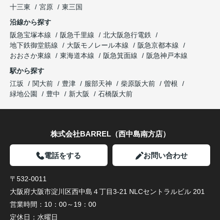
十三東
宮原
東三国
沿線から探す
阪急宝塚本線
阪急千里線
北大阪急行電鉄
地下鉄御堂筋線
大阪モノレール本線
阪急京都本線
おおさか東線
東海道本線
阪急箕面線
阪急神戸本線
駅から探す
江坂
関大前
豊津
服部天神
柴原阪大前
曽根
緑地公園
豊中
新大阪
石橋阪大前
株式会社BARREL（西中島南方店）
電話をする
お問い合わせ
〒532-0011
大阪府大阪市淀川区西中島４丁目3-21 NLCセントラルビル 201
営業時間：
10：00～19：00
定休日：
水曜日