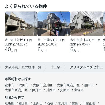
よく見られている物件
豊中市上野坂１丁目
豊中市柴原町３丁目
豊中市螢池東町２丁目
3LDK (144.20㎡)
2LDK (50.00㎡)
2DK (47.00㎡)
40
6
6
万円
万円
万円
大阪市淀川区の物件一覧
十三駅
クリスタルエグゼ十三
市区町村から探す
豊中市
吹田市
大阪市淀川区
大阪市東淀川区
池田市
大阪市西淀川区
伊丹市
川西市
箕面市
宝塚市
町名から探す
江坂町
垂水町
上新田
石橋
木川東
豊新
千里山西