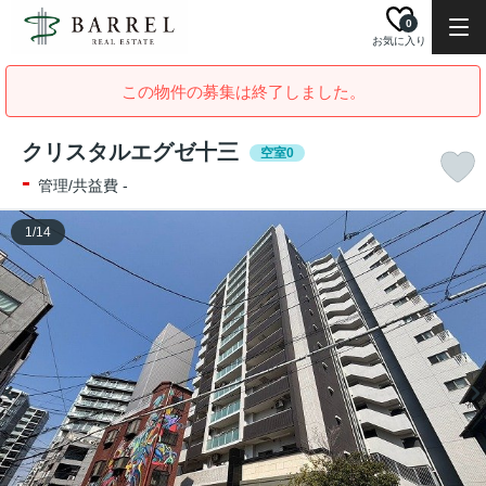
0
お気に入り
この物件の募集は終了しました。
クリスタルエグゼ十三
空室0
-
管理/共益費 -
1
/
14