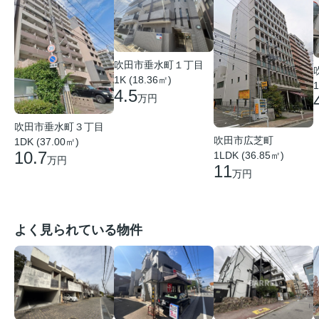
吹田市垂水町１丁目
1K (18.36㎡)
1
4.5
万円
吹田市垂水町３丁目
吹田市広芝町
1DK (37.00㎡)
10.7
1LDK (36.85㎡)
万円
11
万円
よく見られている物件