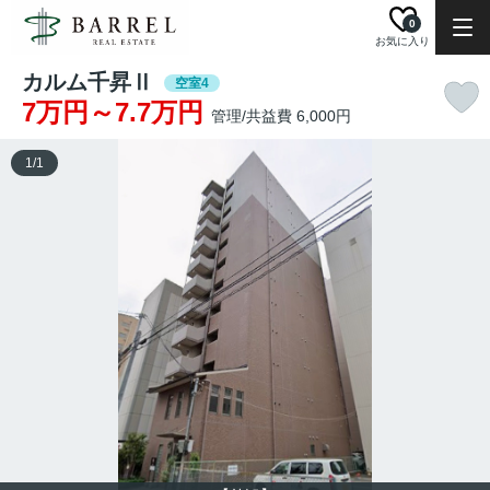
0
お気に入り
カルム千昇Ⅱ
空室4
7万円～7.7万円
管理/共益費 6,000円
1
/
1