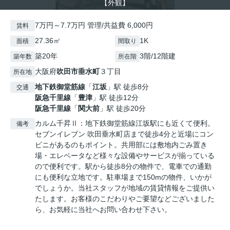
【外観】
7万円～7.7万円 管理/共益費 6,000円
賃料
27.36㎡
1K
面積
間取り
築20年
3階/12階建
築年数
所在階
大阪府
吹田市
垂水町
３丁目
所在地
地下鉄御堂筋線
「
江坂
」駅 徒歩8分
交通
阪急千里線
「
豊津
」駅 徒歩12分
阪急千里線
「
関大前
」駅 徒歩20分
カルム千昇Ⅱ：地下鉄御堂筋線江坂駅にも近くて便利。
備考
セブンイレブン 吹田垂水町店まで徒歩4分と近場にコン
ビニがあるのもポイント。共用部には敷地内ごみ置き
場・エレベータなど様々な設備やサービスが揃っている
ので便利です。駅から徒歩8分の物件で、電車での通勤
にも便利な立地です。駐車場まで150mの物件、いかが
でしょうか。当社スタッフが地域の賃貸情報をご提供い
たします。お客様のこだわりやご要望などございました
ら、お気軽に当社へお問い合わせ下さい。