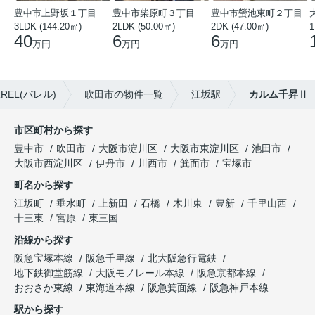
豊中市上野坂１丁目
豊中市柴原町３丁目
豊中市螢池東町２丁目
3LDK (144.20㎡)
2LDK (50.00㎡)
2DK (47.00㎡)
40
6
6
万円
万円
万円
EL(バレル)
吹田市の物件一覧
江坂駅
カルム千昇Ⅱ
市区町村から探す
豊中市
吹田市
大阪市淀川区
大阪市東淀川区
池田市
大阪市西淀川区
伊丹市
川西市
箕面市
宝塚市
町名から探す
江坂町
垂水町
上新田
石橋
木川東
豊新
千里山西
十三東
宮原
東三国
沿線から探す
阪急宝塚本線
阪急千里線
北大阪急行電鉄
地下鉄御堂筋線
大阪モノレール本線
阪急京都本線
おおさか東線
東海道本線
阪急箕面線
阪急神戸本線
駅から探す