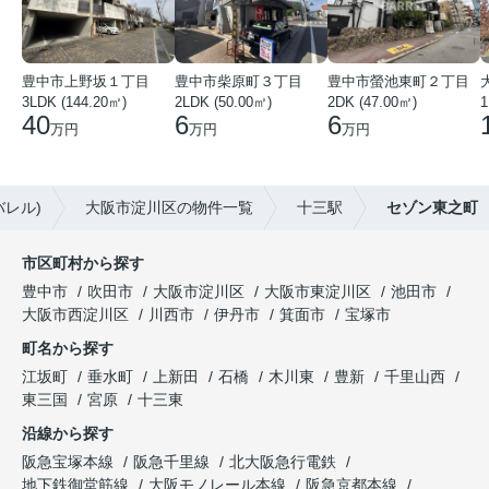
豊中市上野坂１丁目
豊中市柴原町３丁目
豊中市螢池東町２丁目
3LDK (144.20㎡)
2LDK (50.00㎡)
2DK (47.00㎡)
40
6
6
万円
万円
万円
バレル)
大阪市淀川区の物件一覧
十三駅
セゾン東之町
市区町村から探す
豊中市
吹田市
大阪市淀川区
大阪市東淀川区
池田市
大阪市西淀川区
川西市
伊丹市
箕面市
宝塚市
町名から探す
江坂町
垂水町
上新田
石橋
木川東
豊新
千里山西
東三国
宮原
十三東
沿線から探す
阪急宝塚本線
阪急千里線
北大阪急行電鉄
地下鉄御堂筋線
大阪モノレール本線
阪急京都本線