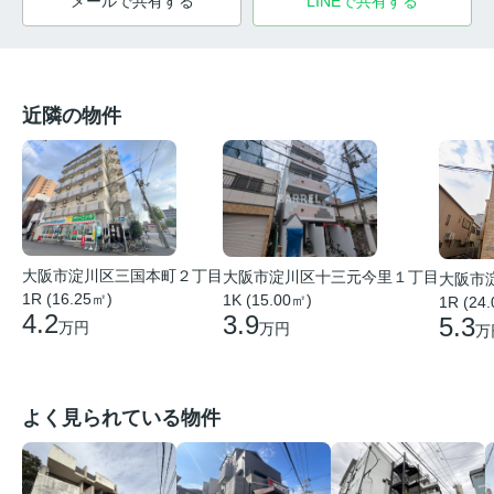
メールで共有する
LINEで共有する
近隣の物件
大阪市淀川区三国本町２丁目
大阪市淀川区十三元今里１丁目
大阪市
1R (16.25㎡)
1K (15.00㎡)
1R (24
4.2
3.9
5.3
万円
万円
万
よく見られている物件