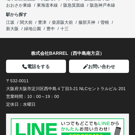
おおさか東線
東海道本線
阪急箕面線
阪急神戸本線
駅から探す
江坂
関大前
豊津
柴原阪大前
服部天神
曽根
新大阪
緑地公園
豊中
十三
株式会社BARREL（西中島南方店）
電話をする
お問い合わせ
〒532-0011
大阪府大阪市淀川区西中島４丁目3-21 NLCセントラルビル 201
営業時間：
10：00～19：00
定休日：
水曜日