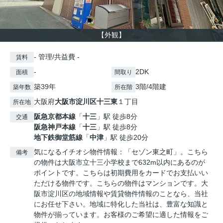
【外観】
- 管理/共益費 -
賃料
-
2DK
面積
間取り
築39年
3階/4階建
築年数
所在階
大阪府
大阪市淀川区
十三東
１丁目
所在地
阪急京都本線
「
十三
」駅 徒歩8分
交通
阪急神戸本線
「
十三
」駅 徒歩8分
地下鉄御堂筋線
「
中津
」駅 徒歩20分
気になるイチオシ物件情報：「セゾン東之町」。こちら
備考
の物件は大阪市立十三小学校まで632m以内にあるのが
ポイントです。こちらは初期費用をカードでお支払いい
ただける物件です。こちらの物件はマンションです。大
阪市淀川区の地域情報や賃貸物件情報のことなら、当社
にお任せ下さい。地域に特化した当社は、豊富な知識と
物件が揃っています。お客様のご希望に適した情報をご