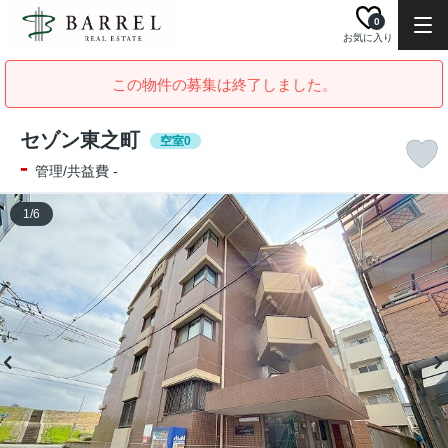
0
お気に入り
この物件の募集は終了しました。
セゾン東之町
空室0
-
管理/共益費 -
1
/
6