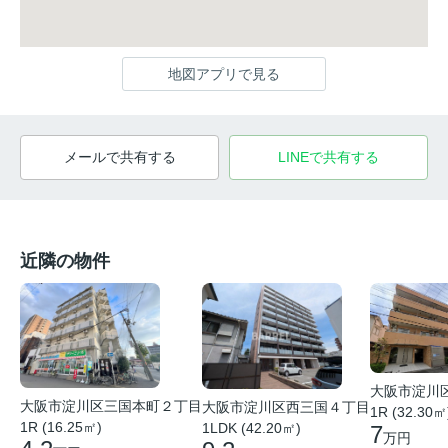
地図アプリで見る
メールで共有する
LINEで共有する
近隣の物件
大阪市淀川
大阪市淀川区三国本町２丁目
大阪市淀川区西三国４丁目
1R (32.30㎡
1R (16.25㎡)
1LDK (42.20㎡)
7
万円