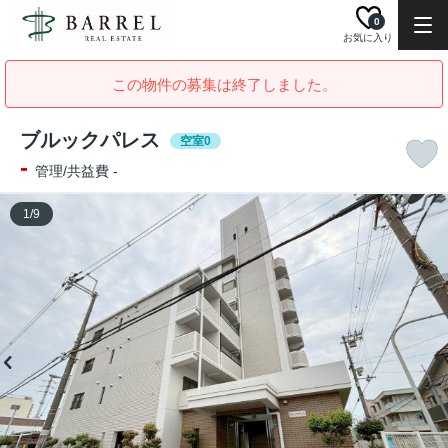
0
お気に入り
この物件の募集は終了しました。
ブルックパレス
空室0
-
管理/共益費 -
1
/
9