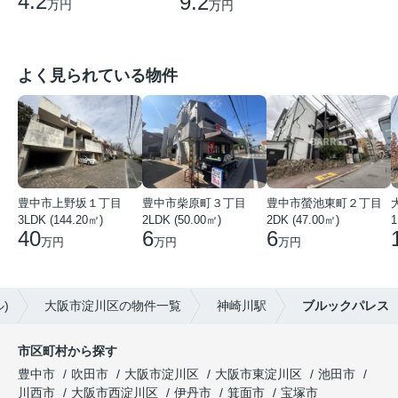
4.2
9.2
万円
万円
よく見られている物件
豊中市上野坂１丁目
豊中市柴原町３丁目
豊中市螢池東町２丁目
3LDK (144.20㎡)
2LDK (50.00㎡)
2DK (47.00㎡)
40
6
6
万円
万円
万円
)
大阪市淀川区の物件一覧
神崎川駅
ブルックパレス
市区町村から探す
豊中市
吹田市
大阪市淀川区
大阪市東淀川区
池田市
川西市
大阪市西淀川区
伊丹市
箕面市
宝塚市