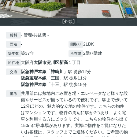
【外観】
- 管理/共益費 -
賃料
-
2LDK
面積
間取り
築37年
2階/7階建
築年数
所在階
大阪府
大阪市淀川区
新高
１丁目
所在地
阪急神戸本線
「
神崎川
」駅 徒歩12分
交通
阪急宝塚本線
「
三国
」駅 徒歩11分
阪急神戸本線
「
十三
」駅 徒歩18分
共用部には敷地内ごみ置き場・エレベータなど様々な設
備考
備やサービスが揃っているので便利です。駅まで歩いて
12分ほどの、魅力的な立地の物件です。こちらの物件
はマンションです。物件の周辺に駅が2つあり、よく電
車を利用する方にピッタリです。こちらの物件から出て
150mに駐車場があります。実際に物件をご覧になりた
いお客様は、スタッフまでご連絡ください。ご希望の物