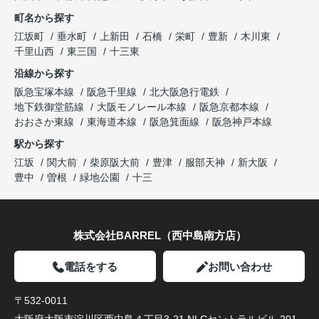
町名から探す
江坂町
垂水町
上新田
石橋
栄町
豊新
木川東
千里山西
東三国
十三東
沿線から探す
阪急宝塚本線
阪急千里線
北大阪急行電鉄
地下鉄御堂筋線
大阪モノレール本線
阪急京都本線
おおさか東線
東海道本線
阪急箕面線
阪急神戸本線
駅から探す
江坂
関大前
柴原阪大前
豊津
服部天神
新大阪
豊中
曽根
緑地公園
十三
株式会社BARREL（西中島南方店）
電話をする
お問い合わせ
〒532-0011
大阪府大阪市淀川区西中島４丁目3-21 NLCセントラルビル 201