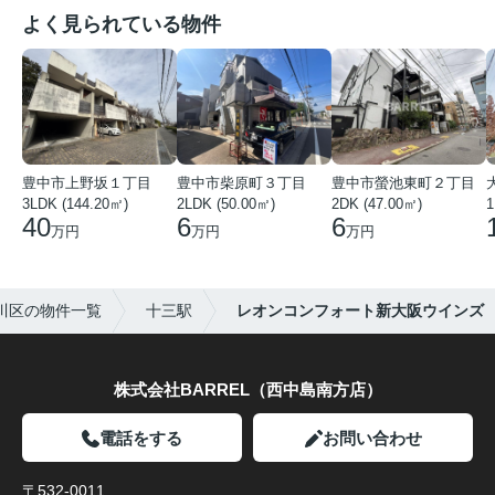
よく見られている物件
豊中市上野坂１丁目
豊中市柴原町３丁目
豊中市螢池東町２丁目
3LDK (144.20㎡)
2LDK (50.00㎡)
2DK (47.00㎡)
40
6
6
万円
万円
万円
川区の物件一覧
十三駅
レオンコンフォート新大阪ウインズ
株式会社BARREL（西中島南方店）
電話をする
お問い合わせ
〒532-0011