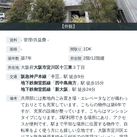
【外観】
- 管理/共益費 -
賃料
-
1DK
面積
間取り
築7年
2階/12階建
築年数
所在階
大阪府
大阪市淀川区
十三東
３丁目
所在地
阪急神戸本線
「
十三
」駅 徒歩9分
交通
地下鉄御堂筋線
「
西中島南方
」駅 徒歩15分
地下鉄御堂筋線
「
新大阪
」駅 徒歩24分
共用部には敷地内ごみ置き場・エレベータなどが備わっ
備考
ておりとても充実しています。こちらの物件は築6年で
すが、充実の設備が整っています。こちらはマンション
タイプになります。2駅利用できる場所にあり、アクセ
スが便利です。駅まで平坦な場所に位置する物件で、自
転車をよく使う方にも嬉しい立地です。大阪市淀川区エ
リアと阪急神戸本線十三付近での賃貸マンション、賃貸