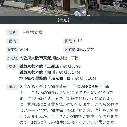
【周辺】
- 管理/共益費 -
賃料
-
1K
面積
間取り
築4年
1階/3階建
築年数
所在階
大阪府
大阪市東淀川区
小松
１丁目
所在地
阪急京都本線
「
上新庄
」駅 徒歩3分
交通
阪急京都本線
「
相川
」駅 徒歩14分
地下鉄今里筋線
「
瑞光四丁目
」駅 徒歩16分
気になるイチオシ物件情報：「TOWNCOURT上新
備考
庄」。こちらの物件はコンビニまでの距離が114mで
す。忙しい朝に遠くまでゴミ捨てに行かずに済むよう
に、共用部にゴミ置き場が付いています。こちらの物件
はアパートです。物件探しをはじめた方、当社をご利用
してみませんか。たくさんの物件をご用意しております
ので、お気に入りの物件に出会えることかと思います。