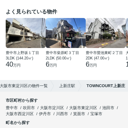
よく見られている物件
豊中市上野坂１丁目
豊中市柴原町３丁目
豊中市螢池東町２丁目
3LDK (144.20㎡)
2LDK (50.00㎡)
2DK (47.00㎡)
40
6
6
万円
万円
万円
大阪市東淀川区の物件一覧
上新庄駅
TOWNCOURT上新庄
市区町村から探す
豊中市
吹田市
大阪市淀川区
大阪市東淀川区
池田市
大阪市西淀川区
伊丹市
川西市
箕面市
宝塚市
町名から探す