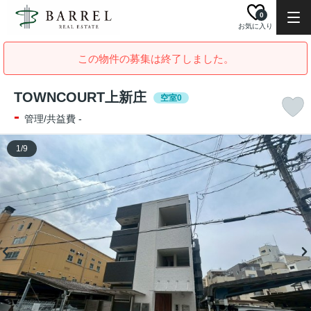
0
お気に入り
この物件の募集は終了しました。
TOWNCOURT上新庄
空室0
-
管理/共益費 -
1
/
9