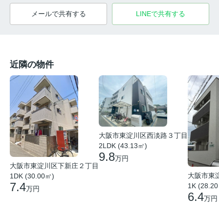
メールで共有する
LINEで共有する
近隣の物件
大阪市東淀川区西淡路３丁目
2LDK (43.13㎡)
9.8
万円
大阪市東淀川区下新庄２丁目
大阪市東
1DK (30.00㎡)
7.4
1K (28.2
万円
6.4
万円