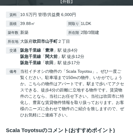
【外観】
10.5万円 管理/共益費 6,000円
賃料
39.88㎡
1LDK
面積
間取り
新築
2階/3階建
築年数
所在階
大阪府
吹田市
山手町
２丁目
所在地
阪急千里線
「
豊津
」駅 徒歩4分
交通
阪急千里線
「
関大前
」駅 徒歩12分
阪急千里線
「
吹田
」駅 徒歩17分
当社イチオシの物件の「Scala Toyotsu」。ぜひ一度ご
備考
覧ください。駐車場まで150mの物件、いかがでしょう
か。こちらの物件はアパートです。駅まで歩いてアクセ
スできる、徒歩4分の距離に立地する物件です。賃貸物
件のことなら、当社にお任せ下さい。当社は吹田市に特
化し、豊富な賃貸物件情報を取り扱っております。お客
様のニーズに合わせて物件のご紹介を致しますので、ぜ
ひお気軽にご連絡下さい。
Scala Toyotsuのコメント(おすすめポイント)