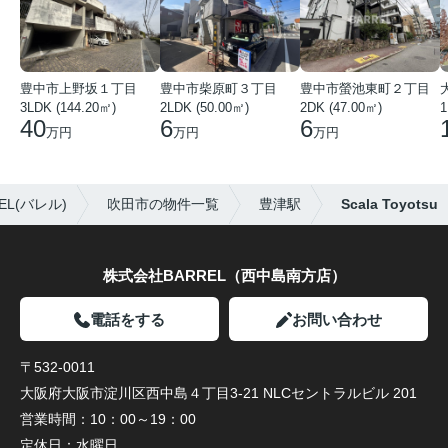
豊中市上野坂１丁目
豊中市柴原町３丁目
豊中市螢池東町２丁目
3LDK (144.20㎡)
2LDK (50.00㎡)
2DK (47.00㎡)
40
6
6
万円
万円
万円
L(バレル)
吹田市の物件一覧
豊津駅
Scala Toyotsu
株式会社BARREL（西中島南方店）
電話をする
お問い合わせ
〒532-0011
大阪府大阪市淀川区西中島４丁目3-21 NLCセントラルビル 201
営業時間：
10：00～19：00
定休日：
水曜日