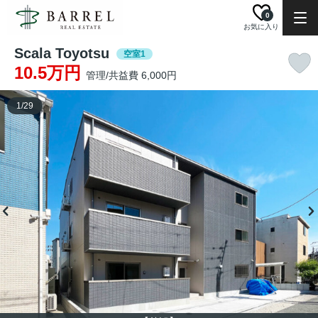
0
お気に入り
Scala Toyotsu
空室1
10.5万円
管理/共益費 6,000円
1
/
29