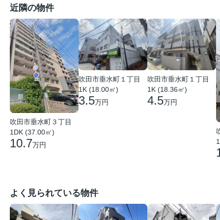
近隣の物件
吹田市垂水町１丁目
吹田市垂水町１丁目
1K (18.00㎡)
1K (18.36㎡)
3.5
4.5
万円
万円
吹田市垂水町３丁目
1DK (37.00㎡)
10.7
1
万円
よく見られている物件