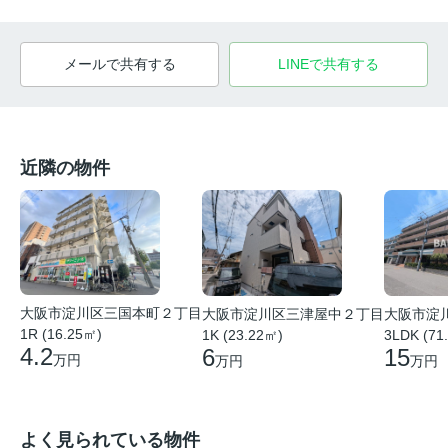
メールで共有する
LINEで共有する
近隣の物件
大阪市淀川区三国本町２丁目
大阪市淀川区三津屋中２丁目
大阪市淀
1R (16.25㎡)
1K (23.22㎡)
3LDK (71
4.2
6
15
万円
万円
万円
よく見られている物件