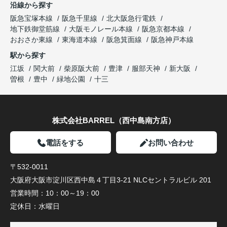
沿線から探す
阪急宝塚本線
阪急千里線
北大阪急行電鉄
地下鉄御堂筋線
大阪モノレール本線
阪急京都本線
おおさか東線
東海道本線
阪急箕面線
阪急神戸本線
駅から探す
江坂
関大前
柴原阪大前
豊津
服部天神
新大阪
曽根
豊中
緑地公園
十三
株式会社BARREL（西中島南方店）
電話をする
お問い合わせ
〒532-0011
大阪府大阪市淀川区西中島４丁目3-21 NLCセントラルビル 201
営業時間：
10：00～19：00
定休日：
水曜日