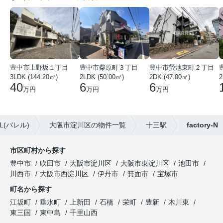
豊中市上野坂１丁目
豊中市柴原町３丁目
豊中市螢池東町２丁目
3LDK (144.20㎡)
2LDK (50.00㎡)
2DK (47.00㎡)
2
40
6
6
万円
万円
万円
(バレル)
大阪市淀川区の物件一覧
十三駅
factory-N
市区町村から探す
豊中市
吹田市
大阪市淀川区
大阪市東淀川区
池田市
川西市
大阪市西淀川区
伊丹市
箕面市
宝塚市
町名から探す
江坂町
垂水町
上新田
石橋
栄町
豊新
木川東
東三国
東中島
千里山西