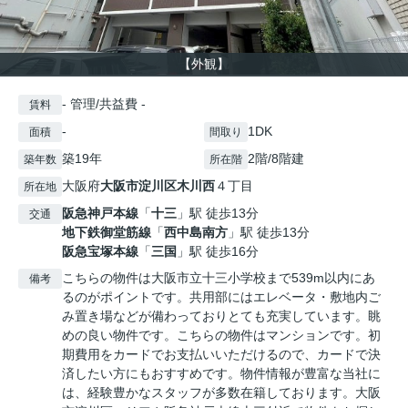
【外観】
- 管理/共益費 -
賃料
-
1DK
面積
間取り
築19年
2階/8階建
築年数
所在階
大阪府
大阪市淀川区
木川西
４丁目
所在地
阪急神戸本線
「
十三
」駅 徒歩13分
交通
地下鉄御堂筋線
「
西中島南方
」駅 徒歩13分
阪急宝塚本線
「
三国
」駅 徒歩16分
こちらの物件は大阪市立十三小学校まで539m以内にあ
備考
るのがポイントです。共用部にはエレベータ・敷地内ご
み置き場などが備わっておりとても充実しています。眺
めの良い物件です。こちらの物件はマンションです。初
期費用をカードでお支払いいただけるので、カードで決
済したい方にもおすすめです。物件情報が豊富な当社に
は、経験豊かなスタッフが多数在籍しております。大阪