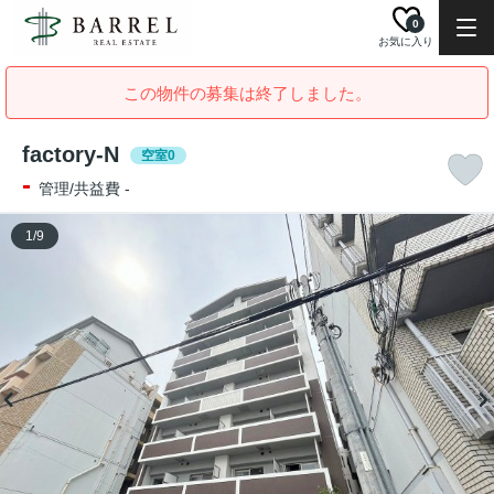
0
お気に入り
この物件の募集は終了しました。
factory-N
空室0
-
管理/共益費 -
1
/
9