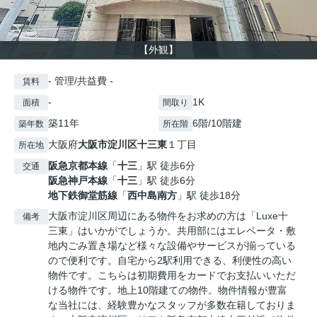
【外観】
- 管理/共益費 -
賃料
-
1K
面積
間取り
築11年
6階/10階建
築年数
所在階
大阪府
大阪市淀川区
十三東
１丁目
所在地
阪急京都本線
「
十三
」駅 徒歩6分
交通
阪急神戸本線
「
十三
」駅 徒歩6分
地下鉄御堂筋線
「
西中島南方
」駅 徒歩18分
大阪市淀川区周辺にある物件をお求めの方は「Luxe十
備考
三東」はいかがでしょうか。共用部にはエレベータ・敷
地内ごみ置き場など様々な設備やサービスが揃っている
ので便利です。自宅から2駅利用できる、利便性の高い
物件です。こちらは初期費用をカードでお支払いいただ
ける物件です。地上10階建ての物件。物件情報が豊富
な当社には、経験豊かなスタッフが多数在籍しておりま