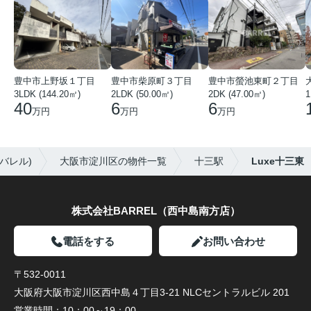
豊中市上野坂１丁目
豊中市柴原町３丁目
豊中市螢池東町２丁目
3LDK (144.20㎡)
2LDK (50.00㎡)
2DK (47.00㎡)
40
6
6
万円
万円
万円
バレル)
大阪市淀川区の物件一覧
十三駅
Luxe十三東
株式会社BARREL（西中島南方店）
電話をする
お問い合わせ
〒532-0011
大阪府大阪市淀川区西中島４丁目3-21 NLCセントラルビル 201
営業時間：
10：00～19：00