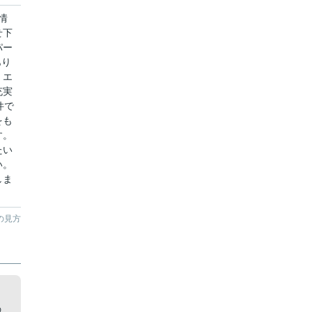
情
せ下
パー
あり
・エ
充実
件で
をも
す。
たい
い。
しま
の見方
の