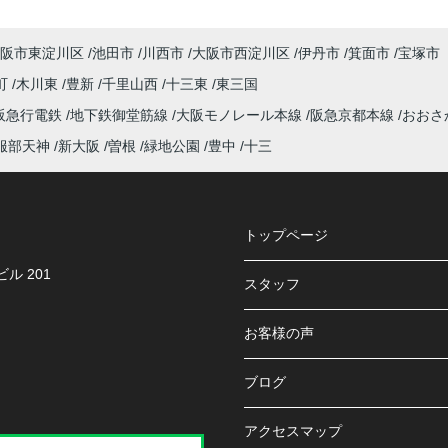
阪市東淀川区
池田市
川西市
大阪市西淀川区
伊丹市
箕面市
宝塚市
町
木川東
豊新
千里山西
十三東
東三国
阪急行電鉄
地下鉄御堂筋線
大阪モノレール本線
阪急京都本線
おおさ
服部天神
新大阪
曽根
緑地公園
豊中
十三
トップページ
ル 201
スタッフ
お客様の声
ブログ
アクセスマップ