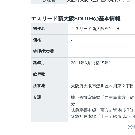
エスリード新大阪SOUTHの基本情報
物件名
エスリード新大阪SOUTH
価格
-
管理/共益費
-
築年月
2011年6月（築15年）
総戸数
-
所在地
大阪府
大阪市淀川区
木川東
２丁目
交通
地下鉄御堂筋線
「
西中島南方
」駅
分
阪急京都本線
「
南方
」駅 徒歩9分
阪急神戸本線
「
十三
」駅 徒歩16