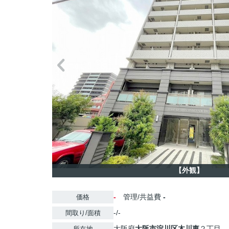
【外観】
-
管理/共益費
-
価格
-/-
間取り/面積
大阪府
大阪市淀川区
木川東
２丁目
所在地