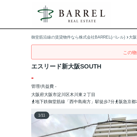
御堂筋沿線の賃貸物件なら株式会社BARREL(バレル)
大阪
この物
エスリード新大阪SOUTH
-
管理/共益費 -
大阪府
大阪市淀川区
木川東
２丁目
地下鉄御堂筋線「西中島南方」駅徒歩7分
阪急京都
1
/
11