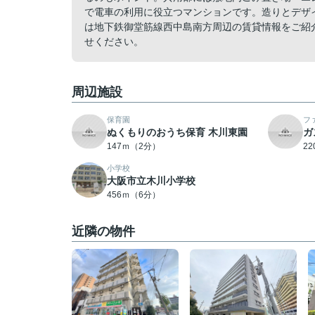
で電車の利用に役立つマンションです。造りとデザ
は地下鉄御堂筋線西中島南方周辺の賃貸情報をご紹
せください。
周辺施設
保育園
フ
ぬくもりのおうち保育 木川東園
ガ
147ｍ（2分）
2
小学校
大阪市立木川小学校
456ｍ（6分）
近隣の物件