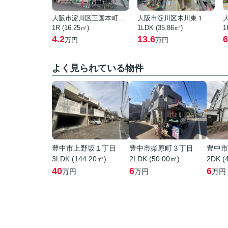
大阪市淀川区三国本町２丁目
大阪市淀川区木川東１丁目
1R (16.25㎡)
1LDK (35.86㎡)
1
4.2
13.6
6
万円
万円
よく見られている物件
豊中市上野坂１丁目
豊中市柴原町３丁目
豊中市
3LDK (144.20㎡)
2LDK (50.00㎡)
2DK (
40
6
6
万円
万円
万円