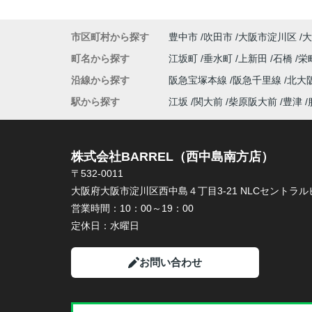
市区町村から探す
豊中市
吹田市
大阪市淀川区
大
町名から探す
江坂町
垂水町
上新田
石橋
栄
沿線から探す
阪急宝塚本線
阪急千里線
北大
駅から探す
江坂
関大前
柴原阪大前
豊津
株式会社BARREL（西中島南方店）
〒532-0011
大阪府大阪市淀川区西中島４丁目3-21 NLCセントラルビ
営業時間：
10：00～19：00
定休日：
水曜日
お問い合わせ