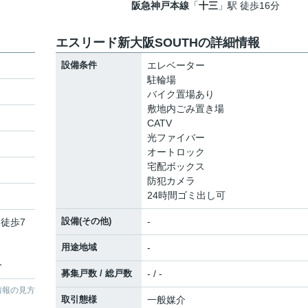
阪急神戸本線
「
十三
」駅 徒歩16分
エスリード新大阪SOUTHの詳細情報
設備条件
エレベーター
駐輪場
バイク置場あり
敷地内ごみ置き場
CATV
光ファイバー
オートロック
宅配ボックス
防犯カメラ
24時間ゴミ出し可
設備(その他)
-
 徒歩7
用途地域
-
分
募集戸数 / 総戸数
- / -
情報の見方
取引態様
一般媒介