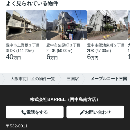
よく見られている物件
豊中市上野坂１丁目
豊中市柴原町３丁目
豊中市螢池東町２丁目
3LDK (144.20㎡)
2LDK (50.00㎡)
2DK (47.00㎡)
40
6
6
万円
万円
万円
大阪市淀川区の物件一覧
三国駅
メープルコート三国
株式会社BARREL（西中島南方店）
電話をする
お問い合わせ
〒532-0011