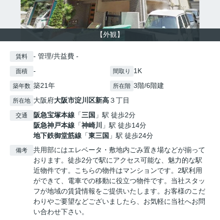
【外観】
- 管理/共益費 -
賃料
-
1K
面積
間取り
築21年
3階/6階建
築年数
所在階
大阪府
大阪市淀川区
新高
３丁目
所在地
阪急宝塚本線
「
三国
」駅 徒歩2分
交通
阪急神戸本線
「
神崎川
」駅 徒歩14分
地下鉄御堂筋線
「
東三国
」駅 徒歩24分
共用部にはエレベータ・敷地内ごみ置き場などが揃って
備考
おります。徒歩2分で駅にアクセス可能な、魅力的な駅
近物件です。こちらの物件はマンションです。2駅利用
ができて、電車での移動に役立つ物件です。当社スタッ
フが地域の賃貸情報をご提供いたします。お客様のこだ
わりやご要望などございましたら、お気軽に当社へお問
い合わせ下さい。