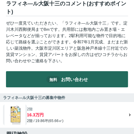
ラフィネ―ル大阪十三のコメント(おすすめポイン
ト)
ぜひ一度見ていただきたい、「ラフィネ―ル大阪十三」です。淀
川木川西郵便局まで8mです。共用部には敷地内ごみ置き場・エ
レベータなどが揃っております。2駅利用可能な物件で目的地に
応じて路線を選ぶことができます。令和7年1月完成、まだまだ新
しい築浅物件。大阪市淀川区エリアと阪急神戸本線十三付近での
賃貸マンション、賃貸アパートをお探しの方はぜひコチラからお
問い合わせやご連絡を下さい。
お問い合わせ
無料
ラフィネ―ル大阪十三の募集中物件
2階
16.3万円
2階 / 19.86坪(65.66㎡)