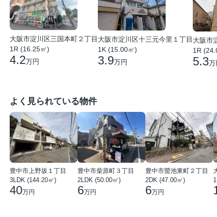
大阪市淀川区三国本町２丁目
大阪市淀川区十三元今里１丁目
大阪市
1R (16.25㎡)
1K (15.00㎡)
1R (24
4.2
3.9
5.3
万円
万円
万
よく見られている物件
豊中市上野坂１丁目
豊中市柴原町３丁目
豊中市螢池東町２丁目
3LDK (144.20㎡)
2LDK (50.00㎡)
2DK (47.00㎡)
40
6
6
万円
万円
万円