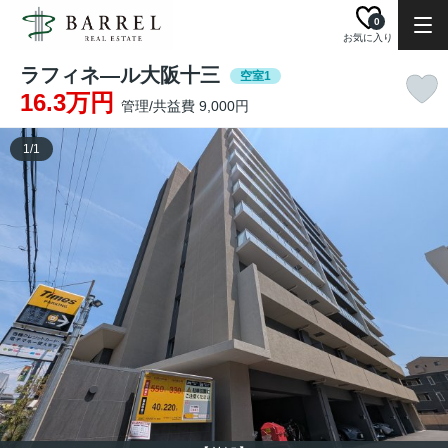
0
お気に入り
ラフィネ―ル大阪十三
空室1
16.3万円
管理/共益費 9,000円
1
/
1