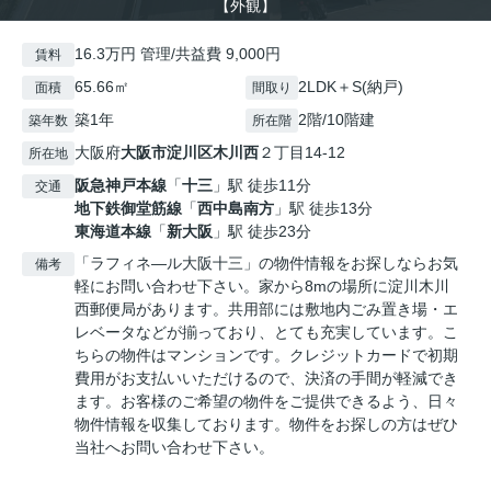
【外観】
16.3万円 管理/共益費 9,000円
賃料
65.66㎡
2LDK＋S(納戸)
面積
間取り
築1年
2階/10階建
築年数
所在階
大阪府
大阪市淀川区
木川西
２丁目14-12
所在地
阪急神戸本線
「
十三
」駅 徒歩11分
交通
地下鉄御堂筋線
「
西中島南方
」駅 徒歩13分
東海道本線
「
新大阪
」駅 徒歩23分
「ラフィネ―ル大阪十三」の物件情報をお探しならお気
備考
軽にお問い合わせ下さい。家から8mの場所に淀川木川
西郵便局があります。共用部には敷地内ごみ置き場・エ
レベータなどが揃っており、とても充実しています。こ
ちらの物件はマンションです。クレジットカードで初期
費用がお支払いいただけるので、決済の手間が軽減でき
ます。お客様のご希望の物件をご提供できるよう、日々
物件情報を収集しております。物件をお探しの方はぜひ
当社へお問い合わせ下さい。