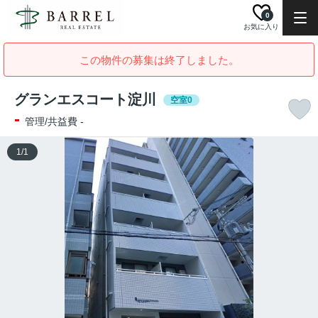
0
お気に入り
この物件の募集は終了しました。
グランエスコート淀川
空室0
-
管理/共益費 -
1
/
1