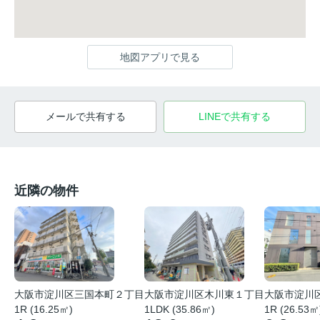
地図アプリで見る
メールで共有する
LINEで共有する
近隣の物件
大阪市淀川
大阪市淀川区木川東１丁目
大阪市淀川区三国本町２丁目
1R (26.53㎡
1LDK (35.86㎡)
1R (16.25㎡)