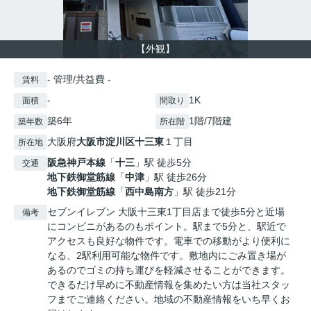
【外観】
- 管理/共益費 -
賃料
-
1K
面積
間取り
築6年
1階/7階建
築年数
所在階
大阪府
大阪市淀川区
十三東
１丁目
所在地
阪急神戸本線
「
十三
」駅 徒歩5分
交通
地下鉄御堂筋線
「
中津
」駅 徒歩26分
地下鉄御堂筋線
「
西中島南方
」駅 徒歩21分
セブンイレブン 大阪十三東1丁目店まで徒歩5分と近場
備考
にコンビニがあるのもポイント。駅まで5分と、駅近で
アクセスも良好な物件です。電車での移動がより便利に
なる、2駅利用可能な物件です。敷地内にごみ置き場が
あるのでゴミの持ち運びを軽減させることができます。
できるだけ早めに不動産情報を集めたい方は当社スタッ
フまでご連絡ください。地域の不動産情報をいち早くお