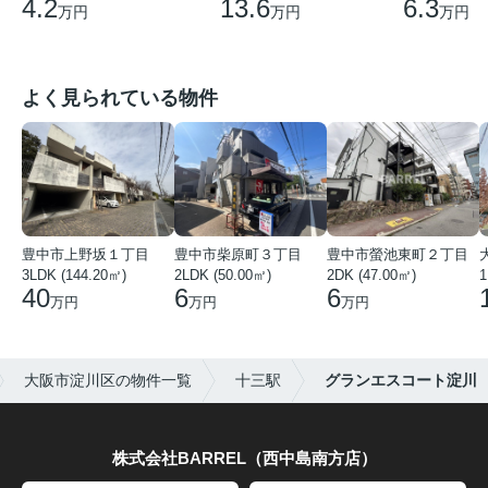
6.3
13.6
4.2
万円
万円
万円
よく見られている物件
豊中市上野坂１丁目
豊中市柴原町３丁目
豊中市螢池東町２丁目
3LDK (144.20㎡)
2LDK (50.00㎡)
2DK (47.00㎡)
40
6
6
万円
万円
万円
大阪市淀川区の物件一覧
十三駅
グランエスコート淀川
株式会社BARREL（西中島南方店）