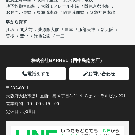
地下鉄御堂筋線
大阪モノレール本線
阪急京都本線
おおさか東線
東海道本線
阪急箕面線
阪急神戸本線
駅から探す
江坂
関大前
柴原阪大前
豊津
服部天神
新大阪
曽根
豊中
緑地公園
十三
株式会社BARREL（西中島南方店）
電話をする
お問い合わせ
〒532-0011
大阪府大阪市淀川区西中島４丁目3-21 NLCセントラルビル 201
営業時間：
10：00～19：00
定休日：
水曜日