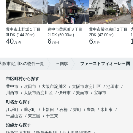
豊中市上野坂１丁目
豊中市柴原町３丁目
豊中市螢池東町２丁目
3LDK (144.20㎡)
2LDK (50.00㎡)
2DK (47.00㎡)
40
6
6
万円
万円
万円
大阪市淀川区の物件一覧
三国駅
ファーストフィオーレ三国
市区町村から探す
豊中市
吹田市
大阪市淀川区
大阪市東淀川区
池田市
川西市
大阪市西淀川区
伊丹市
箕面市
宝塚市
町名から探す
江坂町
垂水町
上新田
石橋
栄町
豊新
木川東
千里山西
東三国
十三東
沿線から探す
阪急宝塚本線
阪急千里線
北大阪急行電鉄