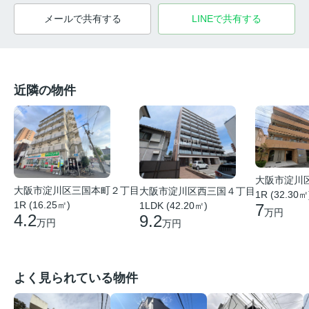
メールで共有する
LINEで共有する
近隣の物件
大阪市淀川
大阪市淀川区三国本町２丁目
大阪市淀川区西三国４丁目
1R (32.30㎡
1R (16.25㎡)
1LDK (42.20㎡)
7
万円
4.2
9.2
万円
万円
よく見られている物件