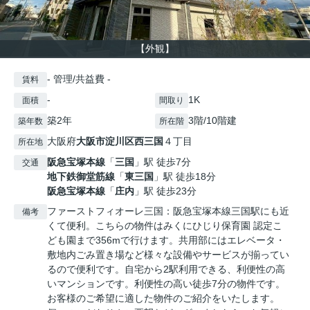
【外観】
- 管理/共益費 -
賃料
-
1K
面積
間取り
築2年
3階/10階建
築年数
所在階
大阪府
大阪市淀川区
西三国
４丁目
所在地
阪急宝塚本線
「
三国
」駅 徒歩7分
交通
地下鉄御堂筋線
「
東三国
」駅 徒歩18分
阪急宝塚本線
「
庄内
」駅 徒歩23分
ファーストフィオーレ三国：阪急宝塚本線三国駅にも近
備考
くて便利。こちらの物件はみくにひじり保育園 認定こ
ども園まで356mで行けます。共用部にはエレベータ・
敷地内ごみ置き場など様々な設備やサービスが揃ってい
るので便利です。自宅から2駅利用できる、利便性の高
いマンションです。利便性の高い徒歩7分の物件です。
お客様のご希望に適した物件のご紹介をいたします。