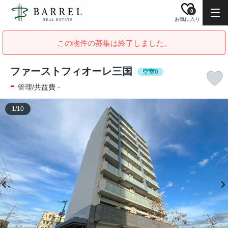
0
お気に入り
この物件の募集は終了しました。
ファーストフィオーレ三国
空室0
-
管理/共益費 -
1
/
10