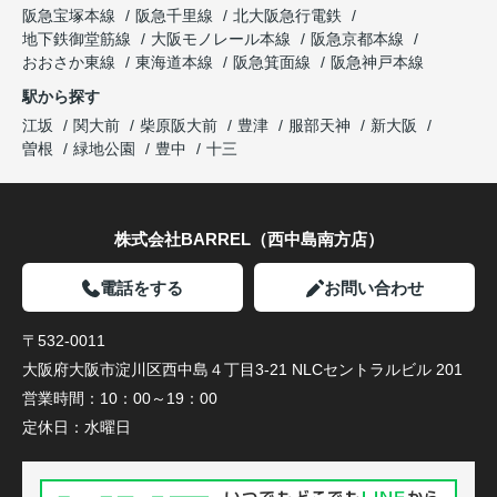
阪急宝塚本線
阪急千里線
北大阪急行電鉄
地下鉄御堂筋線
大阪モノレール本線
阪急京都本線
おおさか東線
東海道本線
阪急箕面線
阪急神戸本線
駅から探す
江坂
関大前
柴原阪大前
豊津
服部天神
新大阪
曽根
緑地公園
豊中
十三
株式会社BARREL（西中島南方店）
電話をする
お問い合わせ
〒532-0011
大阪府大阪市淀川区西中島４丁目3-21 NLCセントラルビル 201
営業時間：
10：00～19：00
定休日：
水曜日