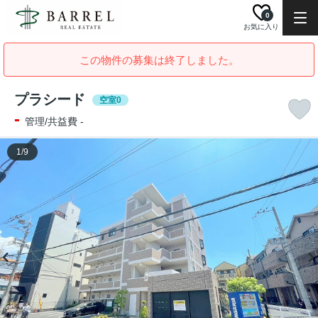
0
お気に入り
この物件の募集は終了しました。
プラシード
空室0
-
管理/共益費 -
1
/
9