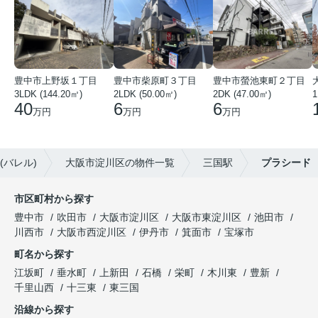
豊中市上野坂１丁目
豊中市柴原町３丁目
豊中市螢池東町２丁目
3LDK (144.20㎡)
2LDK (50.00㎡)
2DK (47.00㎡)
40
6
6
万円
万円
万円
(バレル)
大阪市淀川区の物件一覧
三国駅
プラシード
市区町村から探す
豊中市
吹田市
大阪市淀川区
大阪市東淀川区
池田市
川西市
大阪市西淀川区
伊丹市
箕面市
宝塚市
町名から探す
江坂町
垂水町
上新田
石橋
栄町
木川東
豊新
千里山西
十三東
東三国
沿線から探す