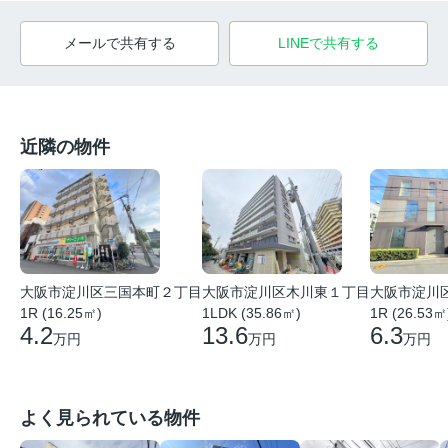
メールで共有する
LINEで共有する
近隣の物件
大阪市淀川
大阪市淀川区木川東１丁目
大阪市淀川区三国本町２丁目
1R (26.53㎡
1LDK (35.86㎡)
1R (16.25㎡)
6.3
13.6
4.2
万円
万円
万円
よく見られている物件