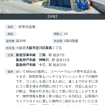
【外観】
- 管理/共益費 -
賃料
-
1K
面積
間取り
築20年
1階/5階建
築年数
所在階
大阪府
大阪市淀川区
新高
１丁目
所在地
阪急宝塚本線
「
三国
」駅 徒歩7分
交通
阪急神戸本線
「
神崎川
」駅 徒歩11分
阪急神戸本線
「
十三
」駅 徒歩22分
歩いて465mの場所に、スーパーマルハチ野中北店があ
備考
ります。防犯対策もバッチリなマンションタイプの物件
です。ゴミ出しを楽にするために、遠くまで行かずに済
むゴミ置き場を共用部に付けています。付近にある2つ
の駅は、用途や行き先に応じて使い分けることができま
す。物件情報を数多く取り揃えている当社は、お客様の
ライフスタイルに適した物件のご紹介をさせていただき