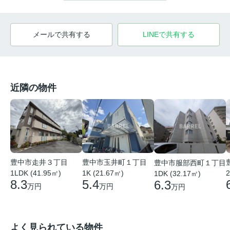
メールで共有する
LINEで共有する
近隣の物件
豊中市走井３丁目
豊中市玉井町１丁目
豊中市服部西町１丁目
1LDK (41.95㎡)
1K (21.67㎡)
2
1DK (32.17㎡)
8.3
5.4
6.3
万円
万円
万円
よく見られている物件