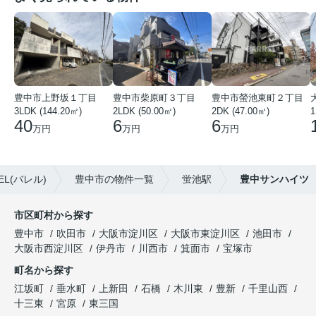
豊中市上野坂１丁目
豊中市柴原町３丁目
豊中市螢池東町２丁目
3LDK (144.20㎡)
2LDK (50.00㎡)
2DK (47.00㎡)
40
6
6
万円
万円
万円
L(バレル)
豊中市の物件一覧
蛍池駅
豊中サンハイツ
市区町村から探す
豊中市
吹田市
大阪市淀川区
大阪市東淀川区
池田市
大阪市西淀川区
伊丹市
川西市
箕面市
宝塚市
町名から探す
江坂町
垂水町
上新田
石橋
木川東
豊新
千里山西
十三東
宮原
東三国