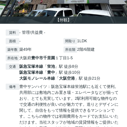
【外観】
- 管理/共益費 -
賃料
-
1LDK
面積
間取り
築49年
2階/6階建
築年数
所在階
大阪府
豊中市
千里園
１丁目1-5
所在地
阪急宝塚本線
「
蛍池
」駅 徒歩8分
交通
阪急宝塚本線
「
豊中
」駅 徒歩10分
大阪モノレール本線
「
大阪空港
」駅 徒歩21分
豊中サンハイツ：阪急宝塚本線蛍池駅にも近くて便利。
備考
共用部には敷地内ごみ置き場・エレベータなどが揃って
おり、とても充実しています。2駅利用可能な物件なの
で交通の利便性が良いのが魅力です。造りとデザインに
関して、自信をもって情報を提供できるマンションで
す。こちらの物件では初期費用をカードでお支払いいた
だけます。当社スタッフが地域の賃貸情報をご提供いた