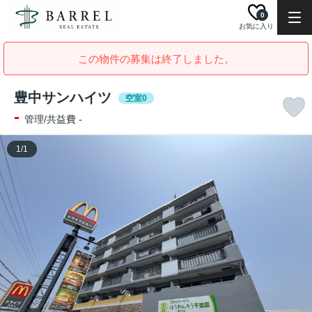
0
お気に入り
この物件の募集は終了しました。
豊中サンハイツ
空室0
-
管理/共益費 -
1
/
1