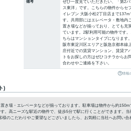
備考
ぜひ一度見ていただきたい、「第2パ
ス東洋」です。こちらの物件からセ
イレブン 大阪小松2丁目店まで137m
す。共用部にはエレベータ・敷地内
置き場などが揃っており、とても充
ています。2駅利用可能の物件です。
ちらはマンションタイプになります
阪市東淀川区エリアと阪急京都本線
庄付近での賃貸マンション、賃貸ア
トをお探しの方はぜひコチラからお
合わせやご連絡を下さい。
情報
ト)
置き場・エレベータなどが揃っております。駐車場は物件から約150m
です。高ニーズな駅近の物件で、徒歩5分で駅に行くことができます。当
客様のこだわりやご要望などございましたら、お気軽に当社へお問い合