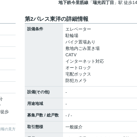
地下鉄今里筋線
「
瑞光四丁目
」駅 徒歩1
第2パレス東洋の詳細情報
設備条件
エレベーター
駐輪場
バイク置場あり
敷地内ごみ置き場
CATV
インターネット対応
オートロック
宅配ボックス
防犯カメラ
設備(その他)
-
分
用途地域
-
分
 徒歩
募集戸数 / 総戸数
- / -
取引態様
一般媒介
情報の見方