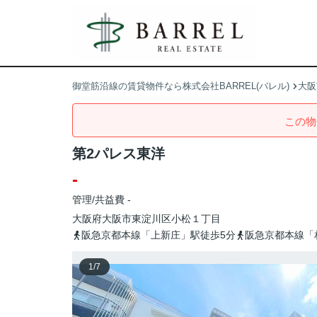
御堂筋沿線の賃貸物件なら株式会社BARREL(バレル)
大阪
この物
第2パレス東洋
-
管理/共益費 -
大阪府
大阪市東淀川区
小松
１丁目
阪急京都本線「上新庄」駅徒歩5分
阪急京都本線「
1
/
7