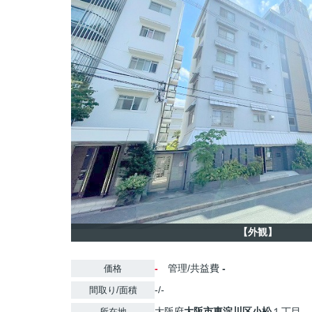
【外観】
-
管理/共益費
-
価格
-/-
間取り/面積
大阪府
大阪市東淀川区
小松
１丁目
所在地