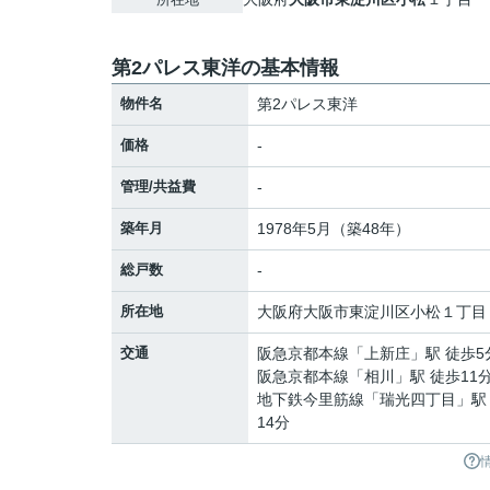
第2パレス東洋の基本情報
物件名
第2パレス東洋
価格
-
管理/共益費
-
築年月
1978年5月（築48年）
総戸数
-
所在地
大阪府
大阪市東淀川区
小松
１丁目
交通
阪急京都本線
「
上新庄
」駅 徒歩5
阪急京都本線
「
相川
」駅 徒歩11
地下鉄今里筋線
「
瑞光四丁目
」駅
14分