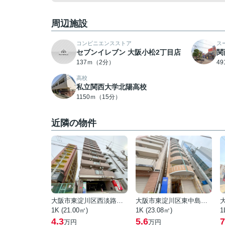
周辺施設
コンビニエンスストア
ス
セブンイレブン 大阪小松2丁目店
関
137ｍ（2分）
4
高校
私立関西大学北陽高校
1150ｍ（15分）
近隣の物件
大阪市東淀川区西淡路１丁目
大阪市東淀川区東中島２丁目
1K (21.00㎡)
1K (23.08㎡)
1
4.3
5.6
7
万円
万円