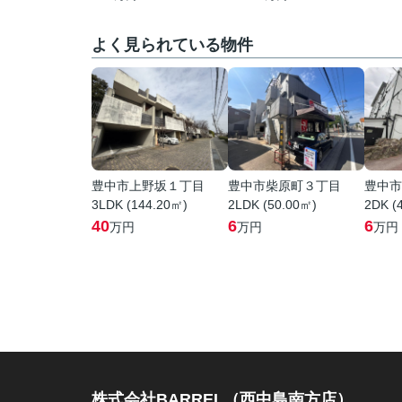
よく見られている物件
豊中市上野坂１丁目
豊中市柴原町３丁目
豊中市
3LDK (144.20㎡)
2LDK (50.00㎡)
2DK (
40
6
6
万円
万円
万円
株式会社BARREL（西中島南方店）