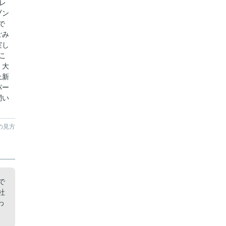
レ
ブン
で
ごみ
実し
こ
。大
上新
パー
問い
の見方
で
社
わ