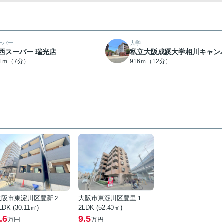
ーパー
大学
西スーパー 瑞光店
私立大阪成蹊大学相川キャン
91ｍ（7分）
916ｍ（12分）
大阪市東淀川区豊新２丁目
大阪市東淀川区豊里１丁目
LDK (30.11㎡)
2LDK (52.40㎡)
.6
9.5
万円
万円