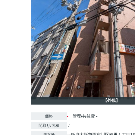
【外観】
-
管理/共益費
-
価格
-/-
間取り/面積
大阪府
大阪市西淀川区
姫里
１丁目13
所在地