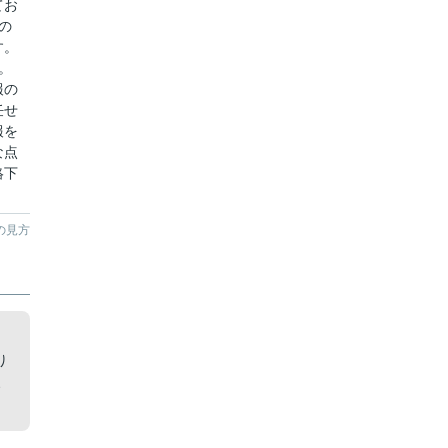
てお
の
す。
。
報の
任せ
報を
な点
絡下
の見方
り
、