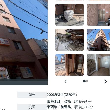
2006年3月(築20年)
築年
阪神本線
「
姫島
」駅 徒歩6分
東西線
「
御幣島
」駅 徒歩13分
交通
-33