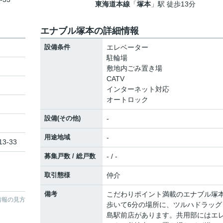
東海道本線
「
塚本
」駅 徒歩13分
エナブル塚本の詳細情報
設備条件
エレベーター
駐輪場
敷地内ごみ置き場
CATV
インターネット対応
オートロック
設備(その他)
-
用途地域
-
3-33
募集戸数 / 総戸数
- / -
取引態様
仲介
備考
こだわりポイント満載のエナブル塚
情報の見方
歩いて6分の場所に、ツルハドラッグ
島駅前店があります。共用部にはエ