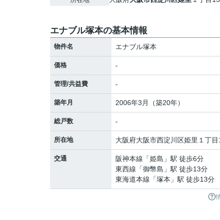
エナブル塚本の基本情報
物件名
エナブル塚本
価格
-
管理/共益費
-
築年月
2006年3月（築20年）
総戸数
-
所在地
大阪府
大阪市西淀川区
姫里
１丁目1
交通
阪神本線
「
姫島
」駅 徒歩6分
東西線
「
御幣島
」駅 徒歩13分
東海道本線
「
塚本
」駅 徒歩13分