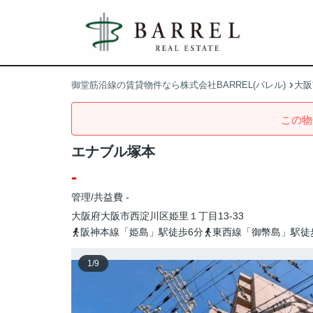
御堂筋沿線の賃貸物件なら株式会社BARREL(バレル)
大阪
この物
エナブル塚本
-
管理/共益費 -
大阪府
大阪市西淀川区
姫里
１丁目13-33
阪神本線「姫島」駅徒歩6分
東西線「御幣島」駅徒
1
/
9