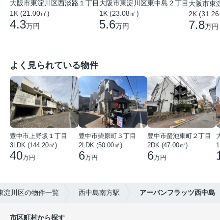
大阪市東淀川区西淡路１丁目
大阪市東淀川区東中島２丁目
大阪市東
1K (21.00㎡)
1K (23.08㎡)
2K (31.2
4.3
5.6
7.8
万円
万円
万円
よく見られている物件
豊中市上野坂１丁目
豊中市柴原町３丁目
豊中市螢池東町２丁目
3LDK (144.20㎡)
2LDK (50.00㎡)
2DK (47.00㎡)
40
6
6
万円
万円
万円
東淀川区の物件一覧
西中島南方駅
アーバンフラッツ西中島
市区町村から探す