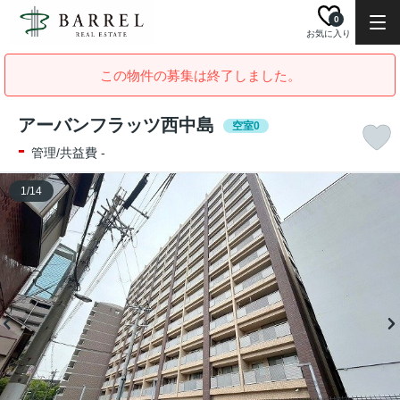
0
お気に入り
この物件の募集は終了しました。
アーバンフラッツ西中島
空室0
-
管理/共益費 -
1
/
14