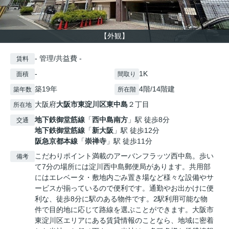
【外観】
- 管理/共益費 -
賃料
-
1K
面積
間取り
築19年
4階/14階建
築年数
所在階
大阪府
大阪市東淀川区
東中島
２丁目
所在地
地下鉄御堂筋線
「
西中島南方
」駅 徒歩8分
交通
地下鉄御堂筋線
「
新大阪
」駅 徒歩12分
阪急京都本線
「
崇禅寺
」駅 徒歩11分
こだわりポイント満載のアーバンフラッツ西中島。歩い
備考
て7分の場所には淀川西中島郵便局があります。共用部
にはエレベータ・敷地内ごみ置き場など様々な設備やサ
ービスが揃っているので便利です。通勤やお出かけに便
利な、徒歩8分に駅のある物件です。2駅利用可能な物
件で目的地に応じて路線を選ぶことができます。大阪市
東淀川区エリアにある賃貸情報のことなら、地域に密着