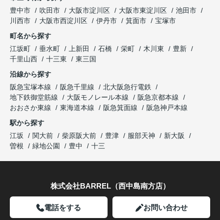
豊中市
吹田市
大阪市淀川区
大阪市東淀川区
池田市
川西市
大阪市西淀川区
伊丹市
箕面市
宝塚市
町名から探す
江坂町
垂水町
上新田
石橋
栄町
木川東
豊新
千里山西
十三東
東三国
沿線から探す
阪急宝塚本線
阪急千里線
北大阪急行電鉄
地下鉄御堂筋線
大阪モノレール本線
阪急京都本線
おおさか東線
東海道本線
阪急箕面線
阪急神戸本線
駅から探す
江坂
関大前
柴原阪大前
豊津
服部天神
新大阪
曽根
緑地公園
豊中
十三
株式会社BARREL（西中島南方店）
電話をする
お問い合わせ