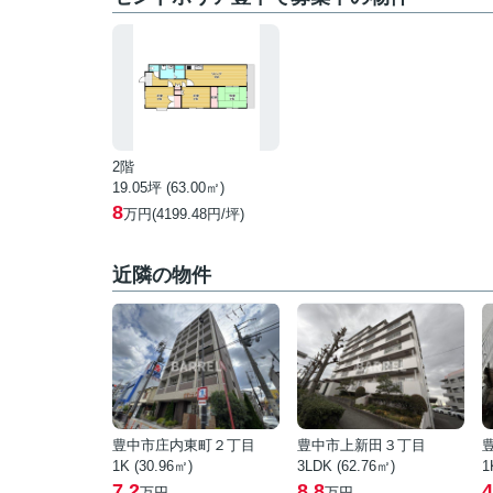
2階
19.05坪 (63.00㎡)
8
万円(4199.48円/坪)
近隣の物件
豊中市庄内東町２丁目
豊中市上新田３丁目
1K (30.96㎡)
3LDK (62.76㎡)
1
7.2
8.8
4
万円
万円