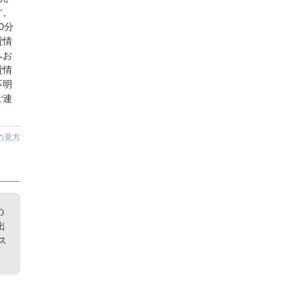
す。
0分
貸情
へお
貸情
不明
ご連
の見方
の
出
ス