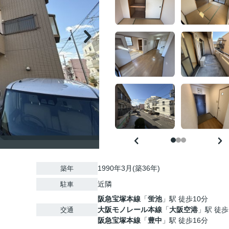
1990年3月(築36年)
築年
近隣
駐車
阪急宝塚本線
「
蛍池
」駅 徒歩10分
大阪モノレール本線
「
大阪空港
」駅 徒歩
交通
阪急宝塚本線
「
豊中
」駅 徒歩16分