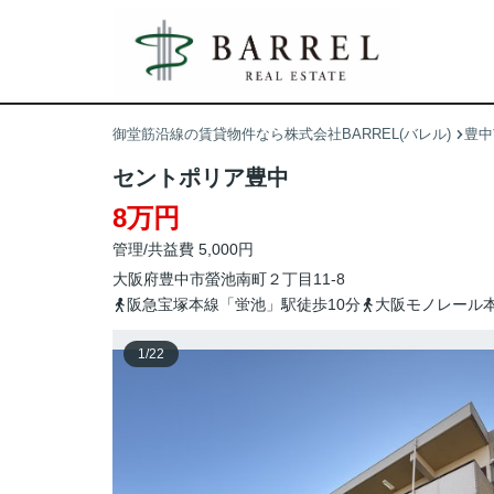
御堂筋沿線の賃貸物件なら株式会社BARREL(バレル)
豊中
セントポリア豊中
8万円
管理/共益費 5,000円
大阪府
豊中市
螢池南町
２丁目11-8
阪急宝塚本線「蛍池」駅徒歩10分
大阪モノレール本
1
/
22