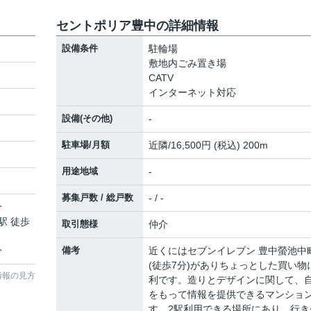
セントポリア豊中の詳細情報
設備条件
駐輪場
敷地内ごみ置き場
CATV
インターネット対応
設備(その他)
-
駐車場/月額
近隣/16,500円 (税込) 200m
用途地域
-
募集戸数 / 総戸数
- / -
分
駅 徒歩
取引態様
仲介
分
備考
近くにはセブンイレブン 豊中螢池中
(徒歩7分)がありちょっとした買い物
情報の見方
利です。造りとデザインに関して、
をもって情報を提供できるマンショ
す。2駅利用できる場所にあり、行き