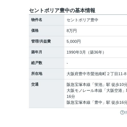
セントポリア豊中の基本情報
物件名
セントポリア豊中
価格
8万円
管理/共益費
5,000円
築年月
1990年3月（築36年）
総戸数
-
所在地
大阪府
豊中市
螢池南町
２丁目11-8
交通
阪急宝塚本線
「
蛍池
」駅 徒歩10
大阪モノレール本線
「
大阪空港
」
16分
阪急宝塚本線
「
豊中
」駅 徒歩16