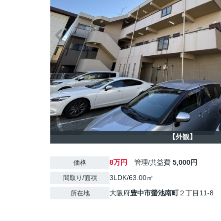
【外観】
8万円
管理/共益費
5,000円
価格
3LDK/63.00㎡
間取り/面積
大阪府
豊中市
螢池南町
２丁目11-8
所在地