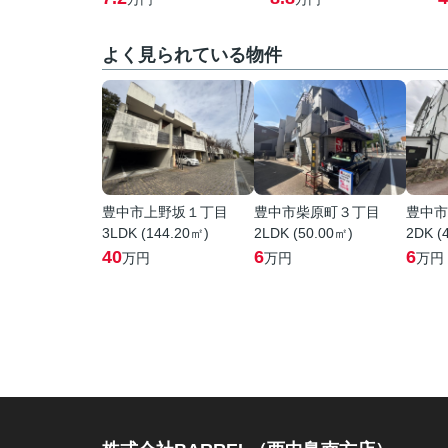
よく見られている物件
豊中市上野坂１丁目
豊中市柴原町３丁目
豊中市
3LDK (144.20㎡)
2LDK (50.00㎡)
2DK (
40
6
6
万円
万円
万円