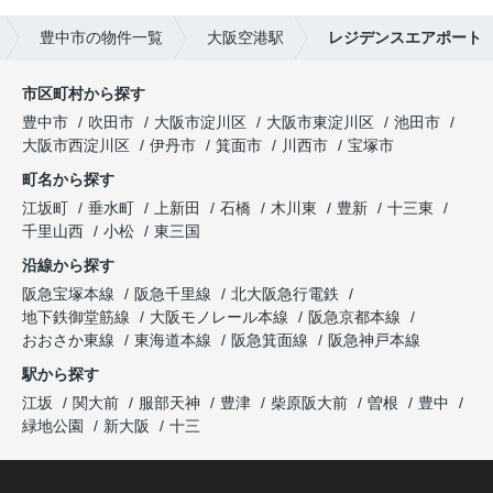
豊中市の物件一覧
大阪空港駅
レジデンスエアポート
市区町村から探す
豊中市
吹田市
大阪市淀川区
大阪市東淀川区
池田市
大阪市西淀川区
伊丹市
箕面市
川西市
宝塚市
町名から探す
江坂町
垂水町
上新田
石橋
木川東
豊新
十三東
千里山西
小松
東三国
沿線から探す
阪急宝塚本線
阪急千里線
北大阪急行電鉄
地下鉄御堂筋線
大阪モノレール本線
阪急京都本線
おおさか東線
東海道本線
阪急箕面線
阪急神戸本線
駅から探す
江坂
関大前
服部天神
豊津
柴原阪大前
曽根
豊中
緑地公園
新大阪
十三