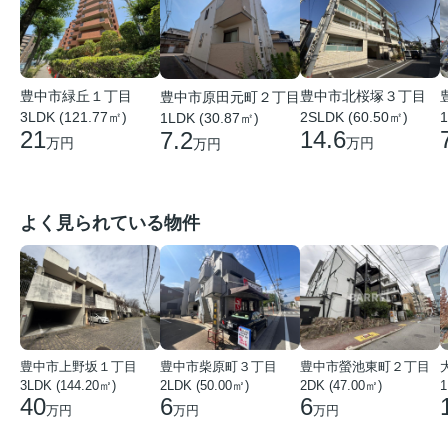
豊中市北桜塚３丁目
豊中市緑丘１丁目
豊中市原田元町２丁目
2SLDK (60.50㎡)
1
3LDK (121.77㎡)
1LDK (30.87㎡)
14.6
21
7.2
万円
万円
万円
よく見られている物件
豊中市上野坂１丁目
豊中市柴原町３丁目
豊中市螢池東町２丁目
3LDK (144.20㎡)
2LDK (50.00㎡)
2DK (47.00㎡)
40
6
6
万円
万円
万円