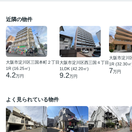
近隣の物件
大阪市淀川
大阪市淀川区三国本町２丁目
大阪市淀川区西三国４丁目
1R (32.30㎡
1R (16.25㎡)
1LDK (42.20㎡)
7
万円
4.2
9.2
万円
万円
よく見られている物件