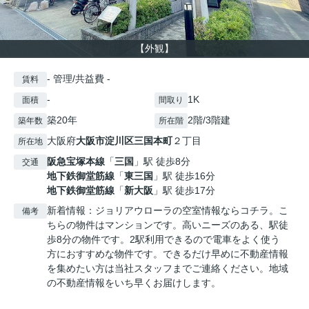
【外観】
- 管理/共益費 -
賃料
-
1K
面積
間取り
築20年
2階/3階建
築年数
所在階
大阪府
大阪市淀川区
三国本町
２丁目
所在地
阪急宝塚本線
「
三国
」駅 徒歩8分
交通
地下鉄御堂筋線
「
東三国
」駅 徒歩16分
地下鉄御堂筋線
「
新大阪
」駅 徒歩17分
新着情報：ジョリアウローラの空室情報ならコチラ。こ
備考
ちらの物件はマンションです。高いニーズのある、駅徒
歩8分の物件です。2駅利用できるので電車をよく使う
方におすすめな物件です。できるだけ早めに不動産情報
を集めたい方は当社スタッフまでご連絡ください。地域
の不動産情報をいち早くお届けします。