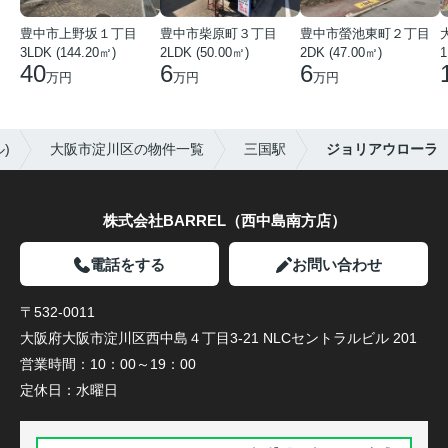
豊中市上野坂１丁目
豊中市柴原町３丁目
豊中市螢池東町２丁目
3LDK (144.20㎡)
2LDK (50.00㎡)
2DK (47.00㎡)
40
6
6
万円
万円
万円
)
大阪市淀川区の物件一覧
三国駅
ジョリアウローラ
株式会社BARREL（西中島南方店）
電話をする
お問い合わせ
〒532-0011
大阪府大阪市淀川区西中島４丁目3-21 NLCセントラルビル 201
営業時間：
10：00～19：00
定休日：
水曜日