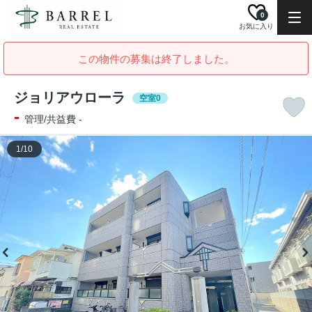
0
お気に入り
この物件の募集は終了しました。
ジョリアウローラ
空室0
-
管理/共益費 -
1
/
10