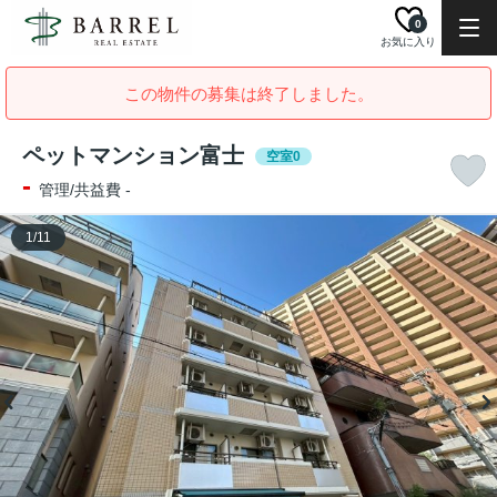
0
お気に入り
この物件の募集は終了しました。
ペットマンション富士
空室0
-
管理/共益費 -
1
/
11