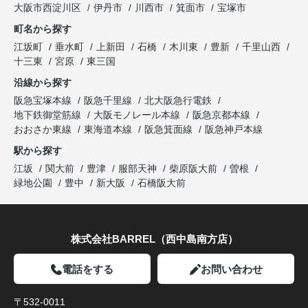
大阪市西淀川区
伊丹市
川西市
箕面市
宝塚市
町名から探す
江坂町
垂水町
上新田
石橋
木川東
豊新
千里山西
十三東
宮原
東三国
沿線から探す
阪急宝塚本線
阪急千里線
北大阪急行電鉄
地下鉄御堂筋線
大阪モノレール本線
阪急京都本線
おおさか東線
東海道本線
阪急箕面線
阪急神戸本線
駅から探す
江坂
関大前
豊津
服部天神
柴原阪大前
曽根
緑地公園
豊中
新大阪
石橋阪大前
株式会社BARREL（西中島南方店）
電話をする
お問い合わせ
〒532-0011