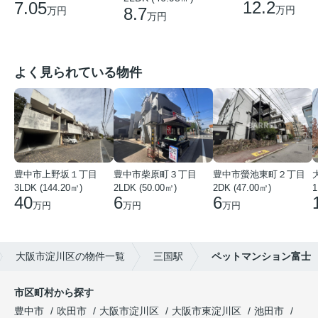
12.2
7.05
8.7
万円
万円
万円
よく見られている物件
豊中市上野坂１丁目
豊中市柴原町３丁目
豊中市螢池東町２丁目
3LDK (144.20㎡)
2LDK (50.00㎡)
2DK (47.00㎡)
40
6
6
万円
万円
万円
大阪市淀川区の物件一覧
三国駅
ペットマンション富士
市区町村から探す
豊中市
吹田市
大阪市淀川区
大阪市東淀川区
池田市