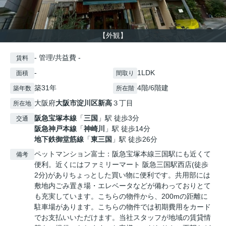
【外観】
- 管理/共益費 -
賃料
-
1LDK
面積
間取り
築31年
4階/6階建
築年数
所在階
大阪府
大阪市淀川区
新高
３丁目
所在地
阪急宝塚本線
「
三国
」駅 徒歩3分
交通
阪急神戸本線
「
神崎川
」駅 徒歩14分
地下鉄御堂筋線
「
東三国
」駅 徒歩26分
ペットマンション富士：阪急宝塚本線三国駅にも近くて
備考
便利。近くにはファミリーマート 阪急三国駅西店(徒歩
2分)がありちょっとした買い物に便利です。共用部には
敷地内ごみ置き場・エレベータなどが備わっておりとて
も充実しています。こちらの物件から、200mの距離に
駐車場があります。こちらの物件では初期費用をカード
でお支払いいただけます。当社スタッフが地域の賃貸情