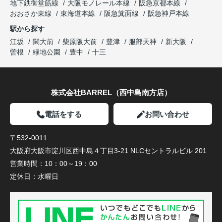
地下鉄御堂筋線
大阪モノレール本線
阪急京都本線
おおさか東線
東海道本線
阪急箕面線
阪急神戸本線
駅から探す
江坂
関大前
柴原阪大前
豊津
服部天神
新大阪
曽根
緑地公園
豊中
十三
株式会社BARREL（西中島南方店）
電話をする
お問い合わせ
〒532-0011
大阪府大阪市淀川区西中島４丁目3-21 NLCセントラルビル 201
営業時間：
10：00～19：00
定休日：
水曜日