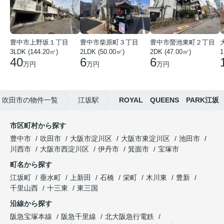
豊中市上野坂１丁目
豊中市柴原町３丁目
豊中市螢池東町２丁目
3LDK (144.20㎡)
2LDK (50.00㎡)
2DK (47.00㎡)
40
6
6
万円
万円
万円
吹田市の物件一覧
江坂駅
ROYAL QUEENS PARK江坂
市区町村から探す
豊中市
吹田市
大阪市淀川区
大阪市東淀川区
池田市
川西市
大阪市西淀川区
伊丹市
箕面市
宝塚市
町名から探す
江坂町
垂水町
上新田
石橋
栄町
木川東
豊新
千里山西
十三東
東三国
沿線から探す
阪急宝塚本線
阪急千里線
北大阪急行電鉄