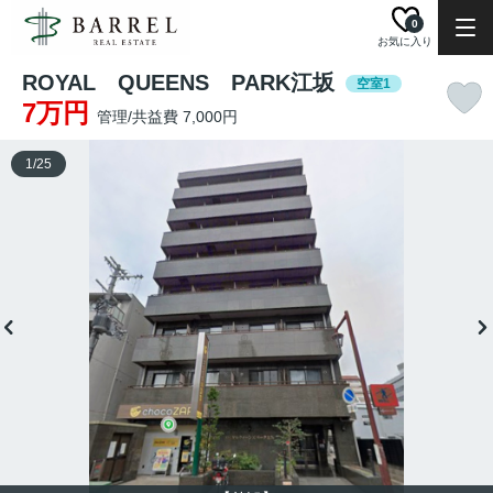
0
お気に入り
ROYAL QUEENS PARK江坂
空室1
7万円
管理/共益費 7,000円
1
/
25