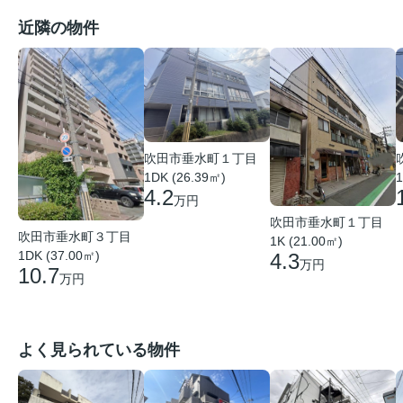
近隣の物件
吹田市垂水町１丁目
1DK (26.39㎡)
1
4.2
万円
吹田市垂水町１丁目
吹田市垂水町３丁目
1K (21.00㎡)
1DK (37.00㎡)
4.3
万円
10.7
万円
よく見られている物件