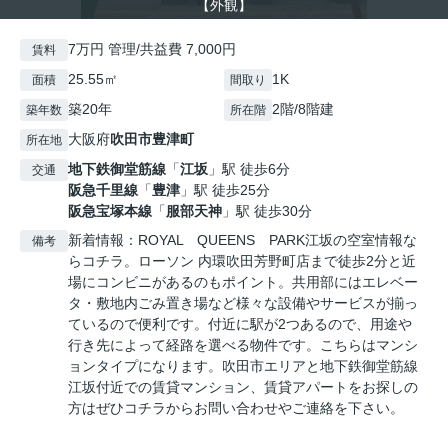
【外観】
7万円 管理/共益費 7,000円
賃料
25.55㎡
1K
面積
間取り
築20年
2階/8階建
築年数
所在階
大阪府
吹田市
豊津町
所在地
地下鉄御堂筋線
「
江坂
」駅 徒歩6分
交通
阪急千里線
「
豊津
」駅 徒歩25分
阪急宝塚本線
「
服部天神
」駅 徒歩30分
新着情報：ROYAL QUEENS PARK江坂の空室情報な
備考
らコチラ。ローソン 内環吹田芳野町店まで徒歩2分と近
場にコンビニがあるのもポイント。共用部にはエレベー
タ・敷地内ごみ置き場など様々な設備やサービスが揃っ
ているので便利です。付近に駅が2つあるので、用途や
行き先によって経路を選べる物件です。こちらはマンシ
ョンタイプになります。吹田市エリアと地下鉄御堂筋線
江坂付近での賃貸マンション、賃貸アパートをお探しの
方はぜひコチラからお問い合わせやご連絡を下さい。