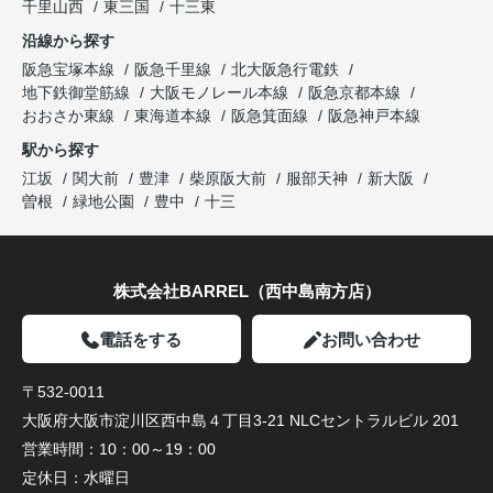
千里山西
東三国
十三東
沿線から探す
阪急宝塚本線
阪急千里線
北大阪急行電鉄
地下鉄御堂筋線
大阪モノレール本線
阪急京都本線
おおさか東線
東海道本線
阪急箕面線
阪急神戸本線
駅から探す
江坂
関大前
豊津
柴原阪大前
服部天神
新大阪
曽根
緑地公園
豊中
十三
株式会社BARREL（西中島南方店）
電話をする
お問い合わせ
〒532-0011
大阪府大阪市淀川区西中島４丁目3-21 NLCセントラルビル 201
営業時間：
10：00～19：00
定休日：
水曜日