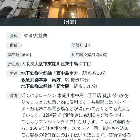
【外観】
- 管理/共益費 -
賃料
-
1K
面積
間取り
築5年
2階/12階建
築年数
所在階
大阪府
大阪市東淀川区
東中島
２丁目
所在地
地下鉄御堂筋線
「
西中島南方
」駅 徒歩10分
交通
阪急京都本線
「
南方
」駅 徒歩10分
地下鉄御堂筋線
「
新大阪
」駅 徒歩12分
近くにはローソン 東淀川東中島二丁目店(徒歩2分)があ
備考
りちょっとした買い物に便利です。共用部にはエレベー
タ・敷地内ごみ置き場などが備わっておりとても充実し
ています。12階建てで街並みにも馴染んだ物件です。
こちらはマンションタイプになります。こちらの物件か
ら、150mで駐車場です。スタッフ一同、気持ちを込め
てお客様の物件探しのお手伝いを致します。賃貸情報の