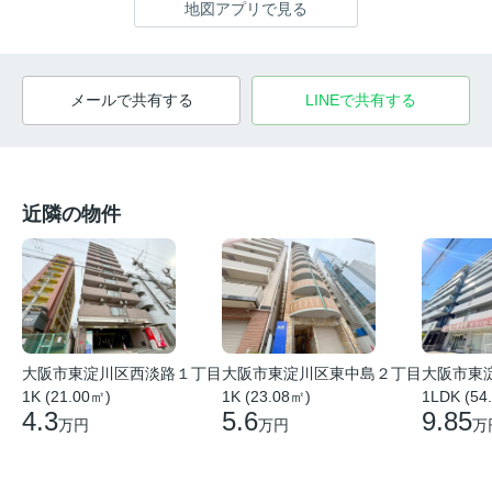
地図アプリで見る
メールで共有する
LINEで共有する
近隣の物件
大阪市東
大阪市東淀川区西淡路１丁目
大阪市東淀川区東中島２丁目
1LDK (54
1K (21.00㎡)
1K (23.08㎡)
9.85
4.3
5.6
万
万円
万円