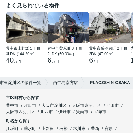
よく見られている物件
豊中市上野坂１丁目
豊中市柴原町３丁目
豊中市螢池東町２丁目
3LDK (144.20㎡)
2LDK (50.00㎡)
2DK (47.00㎡)
40
6
6
万円
万円
万円
市東淀川区の物件一覧
西中島南方駅
PLACZSHIN-OSAKA
市区町村から探す
豊中市
吹田市
大阪市淀川区
大阪市東淀川区
池田市
大阪市西淀川区
川西市
伊丹市
箕面市
宝塚市
町名から探す
江坂町
垂水町
上新田
石橋
木川東
豊新
宮原