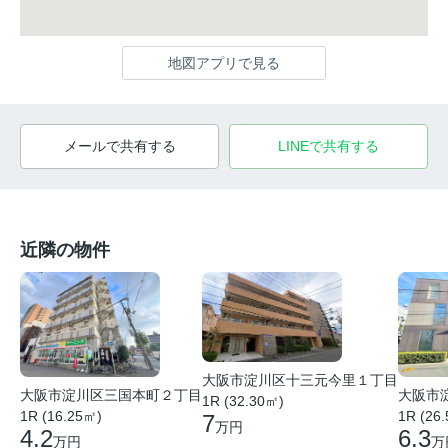
地図アプリで見る
メールで共有する
LINEで共有する
近隣の物件
大阪市淀川区十三元今里１丁目
大阪市
大阪市淀川区三国本町２丁目
1R (32.30㎡)
1R (26
1R (16.25㎡)
7
万円
6.3
4.2
万
万円