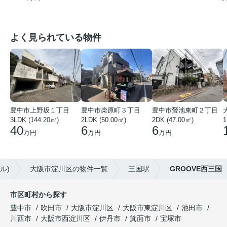
よく見られている物件
豊中市上野坂１丁目
豊中市柴原町３丁目
豊中市螢池東町２丁目
3LDK (144.20㎡)
2LDK (50.00㎡)
2DK (47.00㎡)
40
6
6
万円
万円
万円
ル)
大阪市淀川区の物件一覧
三国駅
GROOVE西三国
市区町村から探す
豊中市
吹田市
大阪市淀川区
大阪市東淀川区
池田市
川西市
大阪市西淀川区
伊丹市
箕面市
宝塚市