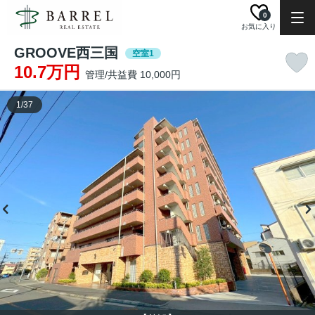
0
お気に入り
GROOVE西三国
空室1
10.7万円
管理/共益費 10,000円
1
/
37