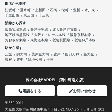
町名から探す
江坂町
垂水町
上新田
石橋
栄町
豊新
木川東
千里山西
東三国
十三東
沿線から探す
阪急宝塚本線
阪急千里線
北大阪急行電鉄
地下鉄御堂筋線
大阪モノレール本線
阪急京都本線
おおさか東線
東海道本線
阪急箕面線
阪急神戸本線
駅から探す
江坂
関大前
柴原阪大前
豊津
服部天神
新大阪
曽根
豊中
緑地公園
十三
株式会社BARREL（西中島南方店）
電話をする
お問い合わせ
〒532-0011
大阪府大阪市淀川区西中島４丁目3-21 NLCセントラルビル 201