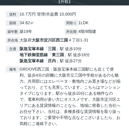
【外観】
10.7万円 管理/共益費 10,000円
賃料
34.82㎡
1LDK
面積
間取り
築19年
4階/8階建
築年数
所在階
大阪府
大阪市淀川区
西三国
４丁目1-31
所在地
阪急宝塚本線
「
三国
」駅 徒歩10分
交通
地下鉄御堂筋線
「
東三国
」駅 徒歩18分
阪急宝塚本線
「
庄内
」駅 徒歩27分
GROOVE西三国：阪急宝塚本線三国駅にも近くて便
備考
利。徒歩4分の距離に大阪市立三国中学校があるのも魅
力。共用部にはエレベータ・敷地内ごみ置き場などが揃
っており、とても充実しています。こちらはマンション
タイプになります。駅から徒歩10分にある物件なの
で、電車利用が多い方にオススメです。大阪市淀川区エ
リアにある賃貸情報のことなら、地域に密着した当社へ
お任せ下さい。当社は、多種多様な賃貸情報を取り扱っ
ております。ご要望や不明な点などございましたら、お
気軽にご連絡下さい。