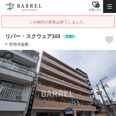
0
お気に入り
この物件の募集は終了しました。
リバー・スクウェア103
空室0
-
管理/共益費 -
1
/
2