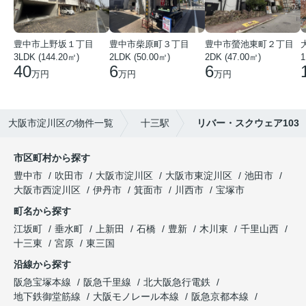
豊中市上野坂１丁目
豊中市柴原町３丁目
豊中市螢池東町２丁目
3LDK (144.20㎡)
2LDK (50.00㎡)
2DK (47.00㎡)
40
6
6
万円
万円
万円
大阪市淀川区の物件一覧
十三駅
リバー・スクウェア103
市区町村から探す
豊中市
吹田市
大阪市淀川区
大阪市東淀川区
池田市
大阪市西淀川区
伊丹市
箕面市
川西市
宝塚市
町名から探す
江坂町
垂水町
上新田
石橋
豊新
木川東
千里山西
十三東
宮原
東三国
沿線から探す
阪急宝塚本線
阪急千里線
北大阪急行電鉄
地下鉄御堂筋線
大阪モノレール本線
阪急京都本線