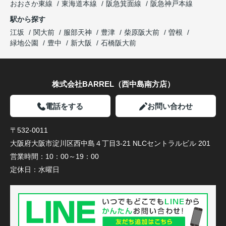
おおさか東線
東海道本線
阪急箕面線
阪急神戸本線
駅から探す
江坂
関大前
服部天神
豊津
柴原阪大前
曽根
緑地公園
豊中
新大阪
石橋阪大前
株式会社BARREL（西中島南方店）
電話をする
お問い合わせ
〒532-0011
大阪府大阪市淀川区西中島４丁目3-21 NLCセントラルビル 201
営業時間：
10：00～19：00
定休日：
水曜日