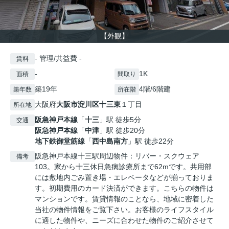
【外観】
- 管理/共益費 -
賃料
-
1K
面積
間取り
築19年
4階/6階建
築年数
所在階
大阪府
大阪市淀川区
十三東
１丁目
所在地
阪急神戸本線
「
十三
」駅 徒歩5分
交通
阪急神戸本線
「
中津
」駅 徒歩20分
地下鉄御堂筋線
「
西中島南方
」駅 徒歩22分
阪急神戸本線十三駅周辺物件：リバー・スクウェア
備考
103。家から十三休日急病診療所まで62mです。共用部
には敷地内ごみ置き場・エレベータなどが揃っておりま
す。初期費用のカード決済ができます。こちらの物件は
マンションです。賃貸情報のことなら、地域に密着した
当社の物件情報をご覧下さい。お客様のライフスタイル
に適した物件や、ニーズに合わせた物件のご紹介させて