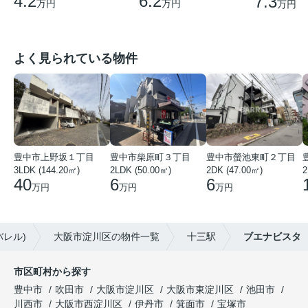
6.2
4.2
7.3
万円
万円
万円
よく見られている物件
豊中市上野坂１丁目
豊中市柴原町３丁目
豊中市螢池東町２丁目
3LDK (144.20㎡)
2LDK (50.00㎡)
2DK (47.00㎡)
2
40
6
6
万円
万円
万円
バレル)
大阪市淀川区の物件一覧
十三駅
ブエナビスタ
市区町村から探す
豊中市
吹田市
大阪市淀川区
大阪市東淀川区
池田市
川西市
大阪市西淀川区
伊丹市
箕面市
宝塚市