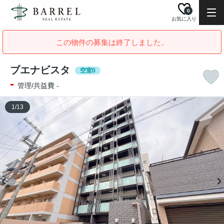
0
お気に入り
この物件の募集は終了しました。
ブエナビスタ
空室0
-
管理/共益費 -
1
/
13