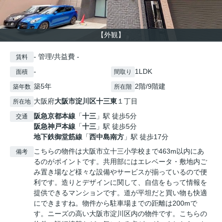
【外観】
- 管理/共益費 -
賃料
-
1LDK
面積
間取り
築5年
2階/9階建
築年数
所在階
大阪府
大阪市淀川区
十三東
１丁目
所在地
阪急京都本線
「
十三
」駅 徒歩5分
交通
阪急神戸本線
「
十三
」駅 徒歩5分
地下鉄御堂筋線
「
西中島南方
」駅 徒歩17分
こちらの物件は大阪市立十三小学校まで463m以内にあ
備考
るのがポイントです。共用部にはエレベータ・敷地内ご
み置き場など様々な設備やサービスが揃っているので便
利です。造りとデザインに関して、自信をもって情報を
提供できるマンションです。道が平坦だと買い物も快適
にできますね。物件から駐車場までの距離は200mで
す。ニーズの高い大阪市淀川区内の物件です。こちらの