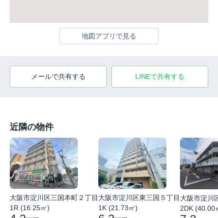
地図アプリで見る
メールで共有する
LINEで共有する
近隣の物件
大阪市淀川区東三国５丁目
大阪市淀川区三国本町２丁目
大阪市淀川
1K (21.73㎡)
1R (16.25㎡)
2DK (40.00