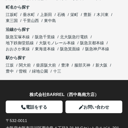
町名から探す
江坂町
垂水町
上新田
石橋
栄町
豊新
木川東
東三国
千里山西
東中島
沿線から探す
阪急宝塚本線
阪急千里線
北大阪急行電鉄
地下鉄御堂筋線
大阪モノレール本線
阪急京都本線
おおさか東線
東海道本線
阪急箕面線
阪急神戸本線
駅から探す
江坂
関大前
柴原阪大前
豊津
服部天神
新大阪
豊中
曽根
緑地公園
十三
株式会社BARREL（西中島南方店）
電話をする
お問い合わせ
〒532-0011
大阪府大阪市淀川区西中島４丁目3-21 NLCセントラルビル 201