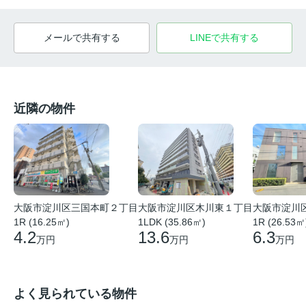
メールで共有する
LINEで共有する
近隣の物件
大阪市淀川
大阪市淀川区木川東１丁目
大阪市淀川区三国本町２丁目
1R (26.53㎡
1LDK (35.86㎡)
1R (16.25㎡)
6.3
13.6
4.2
万円
万円
万円
よく見られている物件