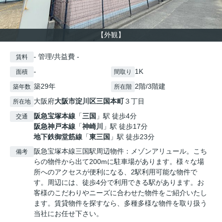
【外観】
- 管理/共益費 -
賃料
-
1K
面積
間取り
築29年
2階/3階建
築年数
所在階
大阪府
大阪市淀川区
三国本町
３丁目
所在地
阪急宝塚本線
「
三国
」駅 徒歩4分
交通
阪急神戸本線
「
神崎川
」駅 徒歩17分
地下鉄御堂筋線
「
東三国
」駅 徒歩23分
阪急宝塚本線三国駅周辺物件：メゾンアリュール。こち
備考
らの物件から出て200mに駐車場があります。様々な場
所へのアクセスが便利になる、2駅利用可能な物件で
す。周辺には、徒歩4分で利用できる駅があります。お
客様のこだわりやニーズに合わせた物件をご紹介いたし
ます。賃貸物件を探すなら、多種多様な物件を取り扱う
当社にお任せ下さい。