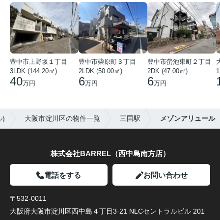
豊中市上野坂１丁目
豊中市柴原町３丁目
豊中市螢池東町２丁目
3LDK (144.20㎡)
2LDK (50.00㎡)
2DK (47.00㎡)
40
6
6
万円
万円
万円
)
大阪市淀川区の物件一覧
三国駅
メゾンアリュール
株式会社BARREL（西中島南方店）
電話をする
お問い合わせ
〒532-0011
大阪府大阪市淀川区西中島４丁目3-21 NLCセントラルビル 201