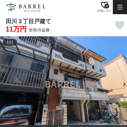
0
お気に入り
田川３丁目戸建て
11万円
管理/共益費 -
1
/
22