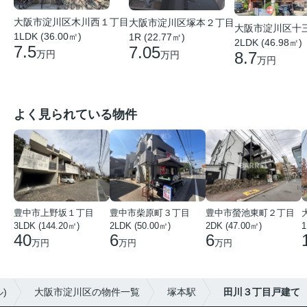
大阪市淀川区木川西１丁目
大阪市淀川区塚本２丁目
大阪市淀川区十
1LDK (36.00㎡)
1R (22.77㎡)
2LDK (46.98㎡)
7.5
7.05
8.7
万円
万円
万円
よく見られている物件
豊中市上野坂１丁目
豊中市柴原町３丁目
豊中市螢池東町２丁目
3LDK (144.20㎡)
2LDK (50.00㎡)
2DK (47.00㎡)
40
6
6
万円
万円
万円
)
大阪市淀川区の物件一覧
塚本駅
田川３丁目戸建て