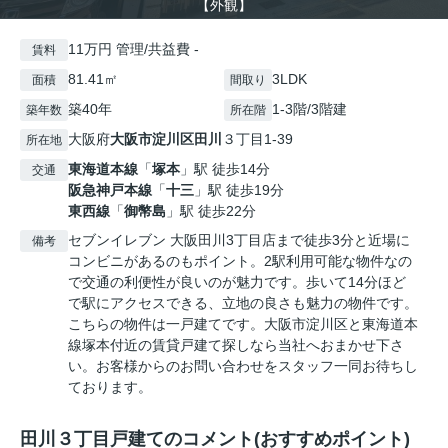
【外観】
11万円 管理/共益費 -
賃料
81.41㎡
3LDK
面積
間取り
築40年
1-3階/3階建
築年数
所在階
大阪府
大阪市淀川区
田川
３丁目1-39
所在地
東海道本線
「
塚本
」駅 徒歩14分
交通
阪急神戸本線
「
十三
」駅 徒歩19分
東西線
「
御幣島
」駅 徒歩22分
セブンイレブン 大阪田川3丁目店まで徒歩3分と近場に
備考
コンビニがあるのもポイント。2駅利用可能な物件なの
で交通の利便性が良いのが魅力です。歩いて14分ほど
で駅にアクセスできる、立地の良さも魅力の物件です。
こちらの物件は一戸建てです。大阪市淀川区と東海道本
線塚本付近の賃貸戸建て探しなら当社へおまかせ下さ
い。お客様からのお問い合わせをスタッフ一同お待ちし
ております。
田川３丁目戸建てのコメント(おすすめポイント)