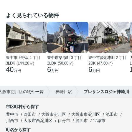
よく見られている物件
豊中市上野坂１丁目
豊中市柴原町３丁目
豊中市螢池東町２丁目
3LDK (144.20㎡)
2LDK (50.00㎡)
2DK (47.00㎡)
40
6
6
万円
万円
万円
大阪市淀川区の物件一覧
神崎川駅
プレサンスロジェ神崎川
市区町村から探す
豊中市
吹田市
大阪市淀川区
大阪市東淀川区
池田市
川西市
大阪市西淀川区
伊丹市
箕面市
宝塚市
町名から探す