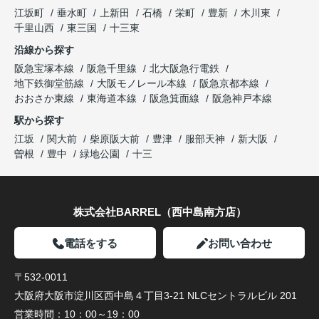
江坂町
垂水町
上新田
石橋
栄町
豊新
木川東
千里山西
東三国
十三東
沿線から探す
阪急宝塚本線
阪急千里線
北大阪急行電鉄
地下鉄御堂筋線
大阪モノレール本線
阪急京都本線
おおさか東線
東海道本線
阪急箕面線
阪急神戸本線
駅から探す
江坂
関大前
柴原阪大前
豊津
服部天神
新大阪
曽根
豊中
緑地公園
十三
株式会社BARREL（西中島南方店）
電話をする
お問い合わせ
〒532-0011
大阪府大阪市淀川区西中島４丁目3-21 NLCセントラルビル 201
営業時間：
10：00～19：00