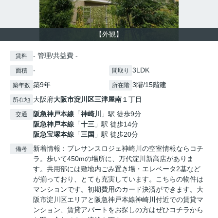
【外観】
- 管理/共益費 -
賃料
-
3LDK
面積
間取り
築9年
3階/15階建
築年数
所在階
大阪府
大阪市淀川区
三津屋南
１丁目
所在地
阪急神戸本線
「
神崎川
」駅 徒歩9分
交通
阪急神戸本線
「
十三
」駅 徒歩14分
阪急宝塚本線
「
三国
」駅 徒歩20分
新着情報：プレサンスロジェ神崎川の空室情報ならコチ
備考
ラ。歩いて450mの場所に、万代淀川新高店がありま
す。共用部には敷地内ごみ置き場・エレベータ2基など
が揃っており、とても充実しています。こちらの物件は
マンションです。初期費用のカード決済ができます。大
阪市淀川区エリアと阪急神戸本線神崎川付近での賃貸マ
ンション、賃貸アパートをお探しの方はぜひコチラから