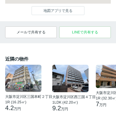
地図アプリで見る
メールで共有する
LINEで共有する
近隣の物件
大阪市淀川
大阪市淀川区三国本町２丁目
大阪市淀川区西三国４丁目
1R (32.30㎡
1R (16.25㎡)
1LDK (42.20㎡)
7
万円
4.2
9.2
万円
万円