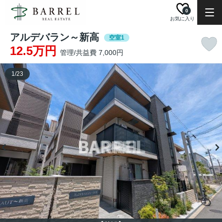
0
お気に入り
アルデバラン～新高
空室1
12.5万円
管理/共益費 7,000円
1
/
23