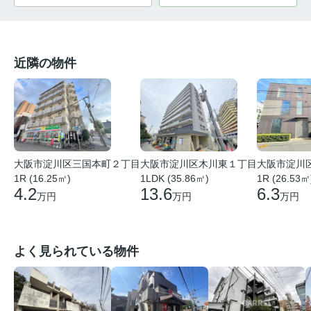
近隣の物件
大阪市淀川
大阪市淀川区木川東１丁目
大阪市淀川区三国本町２丁目
1R (26.53㎡
1LDK (35.86㎡)
1R (16.25㎡)
6.3
13.6
4.2
万円
万円
万円
よく見られている物件