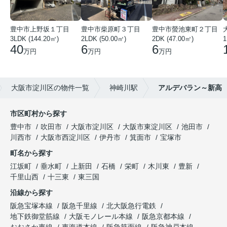
豊中市上野坂１丁目
豊中市柴原町３丁目
豊中市螢池東町２丁目
3LDK (144.20㎡)
2LDK (50.00㎡)
2DK (47.00㎡)
40
6
6
万円
万円
万円
大阪市淀川区の物件一覧
神崎川駅
アルデバラン～新高
市区町村から探す
豊中市
吹田市
大阪市淀川区
大阪市東淀川区
池田市
川西市
大阪市西淀川区
伊丹市
箕面市
宝塚市
町名から探す
江坂町
垂水町
上新田
石橋
栄町
木川東
豊新
千里山西
十三東
東三国
沿線から探す
阪急宝塚本線
阪急千里線
北大阪急行電鉄
地下鉄御堂筋線
大阪モノレール本線
阪急京都本線