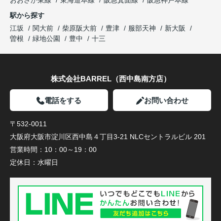
おおさか東線
東海道本線
阪急箕面線
阪急神戸本線
駅から探す
江坂
関大前
柴原阪大前
豊津
服部天神
新大阪
曽根
緑地公園
豊中
十三
株式会社BARREL（西中島南方店）
電話をする
お問い合わせ
〒532-0011
大阪府大阪市淀川区西中島４丁目3-21 NLCセントラルビル 201
営業時間：
10：00～19：00
定休日：
水曜日