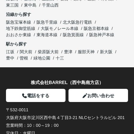
東三国
東中島
千里山西
沿線から探す
阪急宝塚本線
阪急千里線
北大阪急行電鉄
地下鉄御堂筋線
大阪モノレール本線
阪急京都本線
おおさか東線
東海道本線
阪急箕面線
阪急神戸本線
駅から探す
江坂
関大前
柴原阪大前
豊津
服部天神
新大阪
豊中
曽根
緑地公園
十三
株式会社BARREL（西中島南方店）
電話をする
お問い合わせ
〒532-0011
大阪府大阪市淀川区西中島４丁目3-21 NLCセントラルビル 201
営業時間：
10：00～19：00
定休日：
水曜日