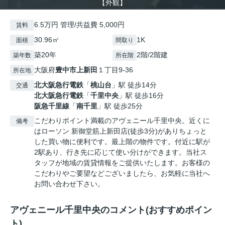
【外観】
6.5万円 管理/共益費 5,000円
賃料
30.96㎡
1K
面積
間取り
築20年
2階/2階建
築年数
所在階
大阪府
豊中市
上新田
１丁目9-36
所在地
北大阪急行電鉄
「
桃山台
」駅 徒歩14分
交通
北大阪急行電鉄
「
千里中央
」駅 徒歩16分
阪急千里線
「
南千里
」駅 徒歩25分
こだわりポイント満載のアヴェニール千里中央。近くに
備考
はローソン 新御堂筋上新田店(徒歩3分)がありちょっと
した買い物に便利です。最上階の物件です。付近に駅が
2駅あり、行き先に応じて使い分けができます。当社ス
タッフが地域の賃貸情報をご提供いたします。お客様の
こだわりやご要望などございましたら、お気軽に当社へ
お問い合わせ下さい。
アヴェニール千里中央のコメント(おすすめポイン
ト)