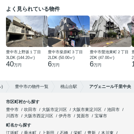
よく見られている物件
豊中市上野坂１丁目
豊中市柴原町３丁目
豊中市螢池東町２丁目
3LDK (144.20㎡)
2LDK (50.00㎡)
2DK (47.00㎡)
2
40
6
6
万円
万円
万円
)
豊中市の物件一覧
桃山台駅
アヴェニール千里中央
市区町村から探す
豊中市
吹田市
大阪市淀川区
大阪市東淀川区
池田市
川西市
大阪市西淀川区
伊丹市
箕面市
宝塚市
町名から探す
江坂町
垂水町
上新田
石橋
栄町
豊新
木川東