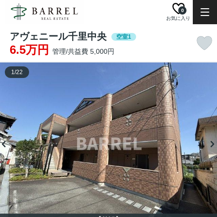
0
お気に入り
アヴェニール千里中央
空室1
6.5万円
管理/共益費 5,000円
1
/
22