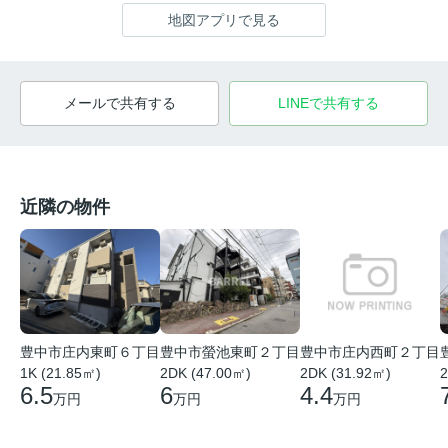
地図アプリで見る
メールで共有する
LINEで共有する
近隣の物件
豊中市庄内東町６丁目
豊中市螢池東町２丁目
豊中市庄内西町２丁目
1K (21.85㎡)
2DK (47.00㎡)
2DK (31.92㎡)
2
6.5
6
4.4
万円
万円
万円