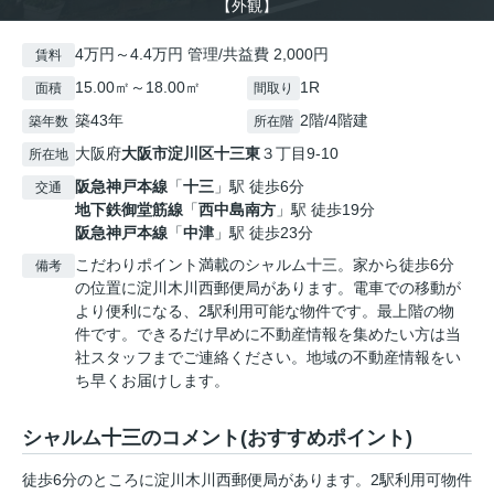
【外観】
4万円～4.4万円 管理/共益費 2,000円
賃料
15.00㎡～18.00㎡
1R
面積
間取り
築43年
2階/4階建
築年数
所在階
大阪府
大阪市淀川区
十三東
３丁目9-10
所在地
阪急神戸本線
「
十三
」駅 徒歩6分
交通
地下鉄御堂筋線
「
西中島南方
」駅 徒歩19分
阪急神戸本線
「
中津
」駅 徒歩23分
こだわりポイント満載のシャルム十三。家から徒歩6分
備考
の位置に淀川木川西郵便局があります。電車での移動が
より便利になる、2駅利用可能な物件です。最上階の物
件です。できるだけ早めに不動産情報を集めたい方は当
社スタッフまでご連絡ください。地域の不動産情報をい
ち早くお届けします。
シャルム十三のコメント(おすすめポイント)
徒歩6分のところに淀川木川西郵便局があります。2駅利用可物件