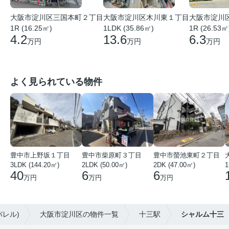
大阪市淀川
大阪市淀川区木川東１丁目
大阪市淀川区三国本町２丁目
1R (26.53㎡
1LDK (35.86㎡)
1R (16.25㎡)
6.3
13.6
4.2
万円
万円
万円
よく見られている物件
豊中市上野坂１丁目
豊中市柴原町３丁目
豊中市螢池東町２丁目
3LDK (144.20㎡)
2LDK (50.00㎡)
2DK (47.00㎡)
40
6
6
万円
万円
万円
バレル)
大阪市淀川区の物件一覧
十三駅
シャルム十三