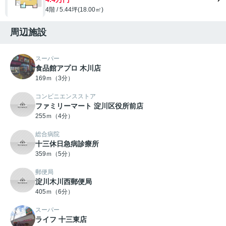
4階 / 5.44坪(18.00㎡)
周辺施設
スーパー
食品館アプロ 木川店
169ｍ（3分）
コンビニエンスストア
ファミリーマート 淀川区役所前店
255ｍ（4分）
総合病院
十三休日急病診療所
359ｍ（5分）
郵便局
淀川木川西郵便局
405ｍ（6分）
スーパー
ライフ 十三東店