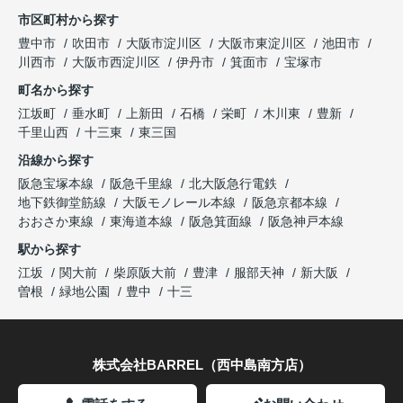
市区町村から探す
豊中市
吹田市
大阪市淀川区
大阪市東淀川区
池田市
川西市
大阪市西淀川区
伊丹市
箕面市
宝塚市
町名から探す
江坂町
垂水町
上新田
石橋
栄町
木川東
豊新
千里山西
十三東
東三国
沿線から探す
阪急宝塚本線
阪急千里線
北大阪急行電鉄
地下鉄御堂筋線
大阪モノレール本線
阪急京都本線
おおさか東線
東海道本線
阪急箕面線
阪急神戸本線
駅から探す
江坂
関大前
柴原阪大前
豊津
服部天神
新大阪
曽根
緑地公園
豊中
十三
株式会社BARREL（西中島南方店）