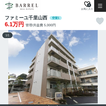
0
お気に入り
ファミーユ千里山西
空室1
6.1万円
管理/共益費 5,000円
1
/
1