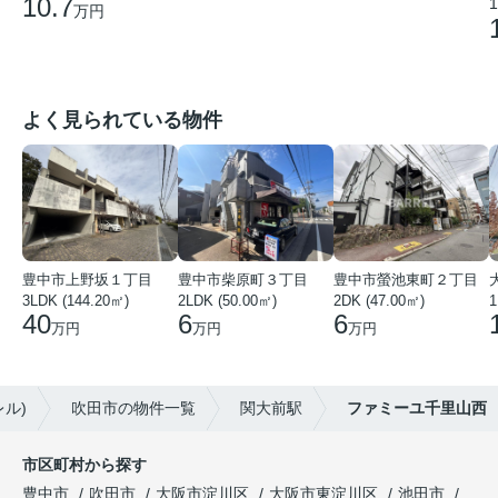
10.7
1
万円
よく見られている物件
豊中市上野坂１丁目
豊中市柴原町３丁目
豊中市螢池東町２丁目
3LDK (144.20㎡)
2LDK (50.00㎡)
2DK (47.00㎡)
40
6
6
万円
万円
万円
ル)
吹田市の物件一覧
関大前駅
ファミーユ千里山西
市区町村から探す
豊中市
吹田市
大阪市淀川区
大阪市東淀川区
池田市