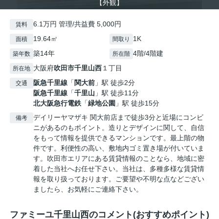
【外観】
6.1万円 管理/共益費 5,000円
賃料
19.64㎡
1K
面積
間取り
築14年
4階/4階建
築年数
所在階
大阪府
吹田市
千里山西
１丁目
所在地
阪急千里線
「
関大前
」駅 徒歩2分
交通
阪急千里線
「
千里山
」駅 徒歩11分
北大阪急行電鉄
「
緑地公園
」駅 徒歩15分
デイリーヤマザキ 関大前店まで徒歩3分と近場にコンビ
備考
ニがあるのもポイント。造りとデザインに関して、自信
をもって情報を提供できるマンションです。最上階の物
件です。利便性の高い、敷地内ゴミ置き場が付いていま
す。吹田市エリアにある賃貸情報のことなら、地域に密
着した当社へお任せ下さい。当社は、多種多様な賃貸情
報を取り扱っております。ご要望や不明な点などござい
ましたら、お気軽にご連絡下さい。
ファミーユ千里山西のコメント(おすすめポイント)