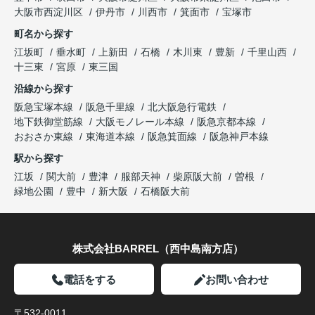
大阪市西淀川区
伊丹市
川西市
箕面市
宝塚市
町名から探す
江坂町
垂水町
上新田
石橋
木川東
豊新
千里山西
十三東
宮原
東三国
沿線から探す
阪急宝塚本線
阪急千里線
北大阪急行電鉄
地下鉄御堂筋線
大阪モノレール本線
阪急京都本線
おおさか東線
東海道本線
阪急箕面線
阪急神戸本線
駅から探す
江坂
関大前
豊津
服部天神
柴原阪大前
曽根
緑地公園
豊中
新大阪
石橋阪大前
株式会社BARREL（西中島南方店）
電話をする
お問い合わせ
〒532-0011