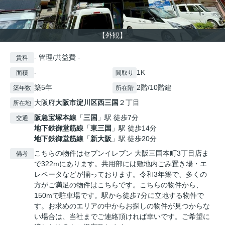
【外観】
- 管理/共益費 -
賃料
-
1K
面積
間取り
築5年
2階/10階建
築年数
所在階
大阪府
大阪市淀川区
西三国
２丁目
所在地
阪急宝塚本線
「
三国
」駅 徒歩7分
交通
地下鉄御堂筋線
「
東三国
」駅 徒歩14分
地下鉄御堂筋線
「
新大阪
」駅 徒歩20分
こちらの物件はセブンイレブン 大阪三国本町3丁目店ま
備考
で322mにあります。共用部には敷地内ごみ置き場・エ
レベータなどが揃っております。令和3年築で、多くの
方がご満足の物件はこちらです。こちらの物件から、
150mで駐車場です。駅から徒歩7分に立地する物件で
す。お求めのエリアの中からお探しの物件が見つからな
い場合は、当社までご連絡頂ければ幸いです。ご希望に