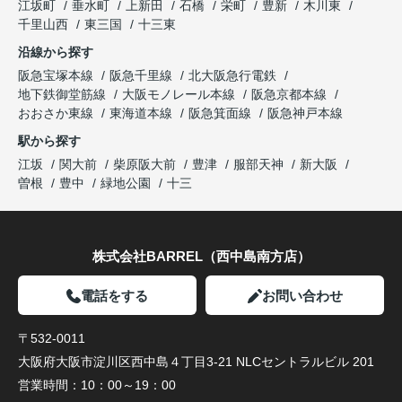
江坂町
垂水町
上新田
石橋
栄町
豊新
木川東
千里山西
東三国
十三東
沿線から探す
阪急宝塚本線
阪急千里線
北大阪急行電鉄
地下鉄御堂筋線
大阪モノレール本線
阪急京都本線
おおさか東線
東海道本線
阪急箕面線
阪急神戸本線
駅から探す
江坂
関大前
柴原阪大前
豊津
服部天神
新大阪
曽根
豊中
緑地公園
十三
株式会社BARREL（西中島南方店）
電話をする
お問い合わせ
〒532-0011
大阪府大阪市淀川区西中島４丁目3-21 NLCセントラルビル 201
営業時間：
10：00～19：00