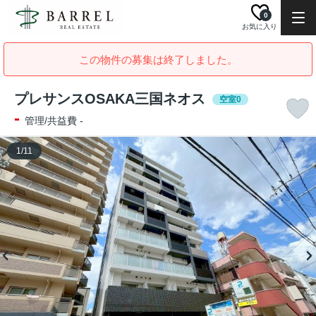
0
お気に入り
この物件の募集は終了しました。
プレサンスOSAKA三国ネオス
空室0
-
管理/共益費 -
1
/
11