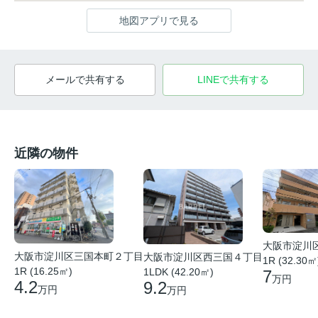
地図アプリで見る
メールで共有する
LINEで共有する
近隣の物件
大阪市淀川
大阪市淀川区三国本町２丁目
大阪市淀川区西三国４丁目
1R (32.30㎡
1R (16.25㎡)
1LDK (42.20㎡)
7
万円
4.2
9.2
万円
万円