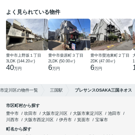
よく見られている物件
豊中市上野坂１丁目
豊中市柴原町３丁目
豊中市螢池東町２丁目
3LDK (144.20㎡)
2LDK (50.00㎡)
2DK (47.00㎡)
40
6
6
万円
万円
万円
市淀川区の物件一覧
三国駅
プレサンスOSAKA三国ネオス
市区町村から探す
豊中市
吹田市
大阪市淀川区
大阪市東淀川区
池田市
川西市
大阪市西淀川区
伊丹市
箕面市
宝塚市
町名から探す