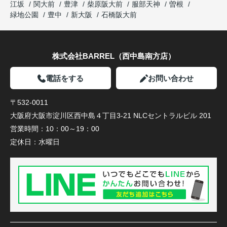
江坂
関大前
豊津
柴原阪大前
服部天神
曽根
緑地公園
豊中
新大阪
石橋阪大前
株式会社BARREL（西中島南方店）
電話をする
お問い合わせ
〒532-0011
大阪府大阪市淀川区西中島４丁目3-21 NLCセントラルビル 201
営業時間：
10：00～19：00
定休日：
水曜日