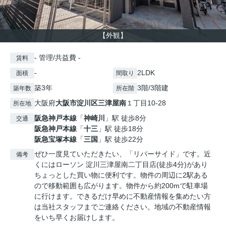
【外観】
- 管理/共益費 -
賃料
-
2LDK
面積
間取り
築3年
3階/3階建
築年数
所在階
大阪府
大阪市淀川区
三津屋南
１丁目10-28
所在地
阪急神戸本線
「
神崎川
」駅 徒歩8分
交通
阪急神戸本線
「
十三
」駅 徒歩18分
阪急宝塚本線
「
三国
」駅 徒歩22分
ぜひ一度見ていただきたい、「リバーサイド」です。近
備考
くにはローソン 淀川三津屋南二丁目店(徒歩4分)があり
ちょっとした買い物に便利です。物件の周辺に2駅ある
ので移動範囲も広がります。物件から約200mで駐車場
に行けます。できるだけ早めに不動産情報を集めたい方
は当社スタッフまでご連絡ください。地域の不動産情報
をいち早くお届けします。