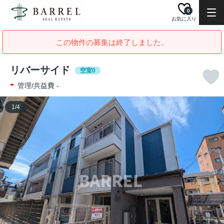
0
お気に入り
この物件の募集は終了しました。
リバーサイド
空室0
-
管理/共益費 -
1
/
4